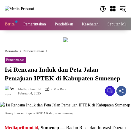
Langsung
ke
konten
Berita
Pemerintahan
Pendidikan
Kesehatan
Seputar Migas
Beranda
Pemerintahan
Pemerintahan
Isi Rencana Induk dan Peta Jalan
Pemajuan IPTEK di Kabupaten Sumenep
Mediapribumi.id
2 Min Baca
Februari 4, 2025
Benny Irawan, Kepala BRIDA Kabupaten Sumenep.
Mediapribumi.id
, Sumenep
— Badan Riset dan Inovasi Daerah