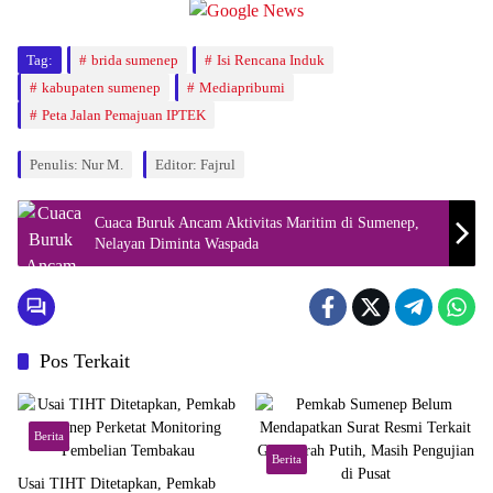
Tag:
brida sumenep
Isi Rencana Induk
kabupaten sumenep
Mediapribumi
Peta Jalan Pemajuan IPTEK
Penulis: Nur M.
Editor: Fajrul
Cuaca Buruk Ancam Aktivitas Maritim di Sumenep,
Nelayan Diminta Waspada
Pos Terkait
Berita
Berita
Usai TIHT Ditetapkan, Pemkab