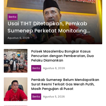
Berita
Usai TIHT Ditetapkan, Pemkab
Sumenep Perketat Monitoring
Pembelian Tembakau
Agustus 6, 2026
Polsek Masalembu Bongkar Kasus
Pencurian dengan Pemberatan, Dua
Pelaku Diamankan
Berita
Agustus 6, 2026
Pemkab Sumenep Belum Mendapatkan
Surat Resmi Terkait Gas Merah Putih,
Masih Pengujian di Pusat
Berita
Agustus 5, 2026