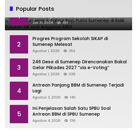
Popular Posts
Menelusuri Jejak A. Fahrur Rozi, Putra
1
Sumenep di Balik Putusan MK soal
Anggaran MBG
Juli 31, 2026
491
Progres Program Sekolah SIKAP di
2
Sumenep Melesat
Agustus 1, 2026
252
246 Desa di Sumenep Direncanakan Bakal
3
Gelar Pilkades 2027 “via e-Voting”
Agustus 1, 2026
236
Antrean Panjang BBM di Sumenep Terjadi
4
Lagi
Agustus 3, 2026
140
Ini Penjelasan Salah Satu SPBU Soal
5
Antrean BBM di SPBU Sumenep
Agustus 4, 2026
136