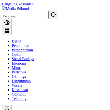
Langsung ke konten
Berita
Pendidikan
Pemerintahan
Opini
Sosial Budaya
Ekonomi
Migas
Peristiwa
Olahraga
Lingkungan
Wisata
Kesehatan
Otomotif
Teknologi