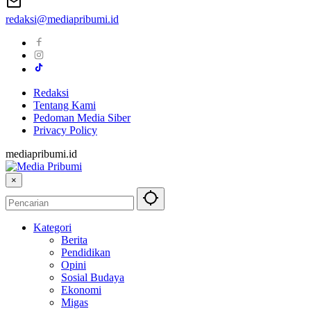
redaksi@mediapribumi.id
Redaksi
Tentang Kami
Pedoman Media Siber
Privacy Policy
mediapribumi.id
×
Kategori
Berita
Pendidikan
Opini
Sosial Budaya
Ekonomi
Migas