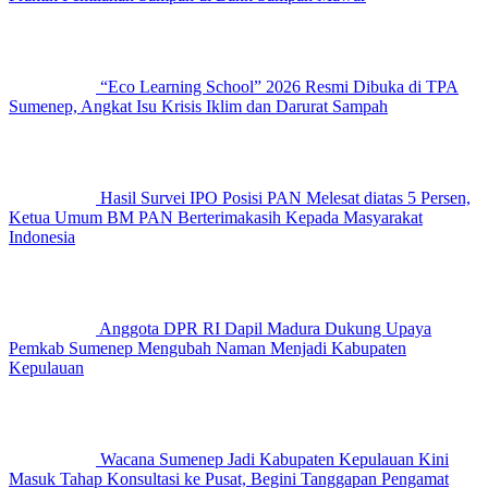
“Eco Learning School” 2026 Resmi Dibuka di TPA
Sumenep, Angkat Isu Krisis Iklim dan Darurat Sampah
Hasil Survei IPO Posisi PAN Melesat diatas 5 Persen,
Ketua Umum BM PAN Berterimakasih Kepada Masyarakat
Indonesia
Anggota DPR RI Dapil Madura Dukung Upaya
Pemkab Sumenep Mengubah Naman Menjadi Kabupaten
Kepulauan
Wacana Sumenep Jadi Kabupaten Kepulauan Kini
Masuk Tahap Konsultasi ke Pusat, Begini Tanggapan Pengamat