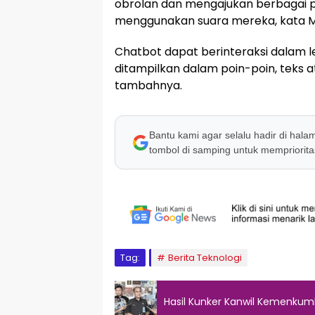
obrolan dan mengajukan berbagai pe
menggunakan suara mereka, kata Mi
Chatbot dapat berinteraksi dalam l
ditampilkan dalam poin-poin, teks 
tambahnya.
Bantu kami agar selalu hadir di hala
tombol di samping untuk memprioritas
Tag:
Berita Teknologi
Hasil Kunker Kanwil Kemenkum