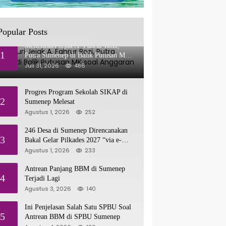
Popular Posts
Menelusuri Jejak A. Fahrur Rozi,
1
Putra Sumenep di Balik Putusan MK
soal Anggaran MBG
Juli 31, 2026
486
Progres Program Sekolah SIKAP di
2
Sumenep Melesat
Agustus 1, 2026
252
246 Desa di Sumenep Direncanakan
3
Bakal Gelar Pilkades 2027 “via e-
Voting”
Agustus 1, 2026
233
Antrean Panjang BBM di Sumenep
4
Terjadi Lagi
Agustus 3, 2026
140
Ini Penjelasan Salah Satu SPBU Soal
5
Antrean BBM di SPBU Sumenep