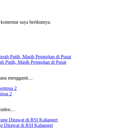
 komentar saya berikutnya.
 Putih, Masih Pengujian di Pusat
ncana mengganti…
tosa 2
insiden…
 Dirawat di RSI Kalianget