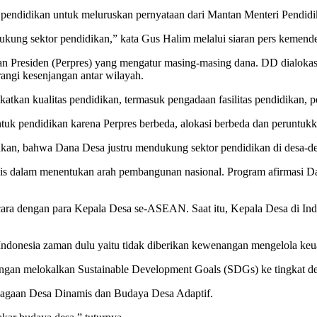
si pendidikan untuk meluruskan pernyataan dari Mantan Menteri Pend
dukung sektor pendidikan,” kata Gus Halim melalui siaran pers kemende
uran Presiden (Perpres) yang mengatur masing-masing dana. DD dialo
angi kesenjangan antar wilayah.
tkan kualitas pendidikan, termasuk pengadaan fasilitas pendidikan, 
tuk pendidikan karena Perpres berbeda, alokasi berbeda dan peruntukk
kan, bahwa Dana Desa justru mendukung sektor pendidikan di desa-de
egis dalam menentukan arah pembangunan nasional. Program afirmasi Da
cara dengan para Kepala Desa se-ASEAN. Saat itu, Kepala Desa di I
Indonesia zaman dulu yaitu tidak diberikan kewenangan mengelola keu
an melokalkan Sustainable Development Goals (SDGs) ke tingkat de
mbagaan Desa Dinamis dan Budaya Desa Adaptif.