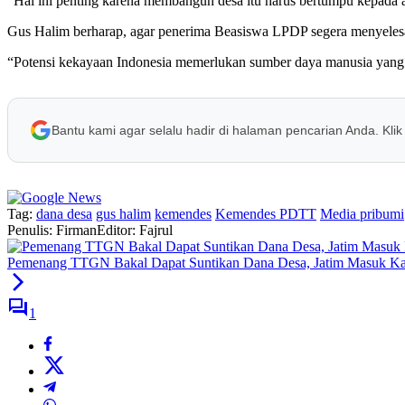
“Hal ini penting karena membangun desa itu harus bertumpu kepada a
Gus Halim berharap, agar penerima Beasiswa LPDP segera menyelesa
“Potensi kekayaan Indonesia memerlukan sumber daya manusia yang 
Bantu kami agar selalu hadir di halaman pencarian Anda. Klik
Tag:
dana desa
gus halim
kemendes
Kemendes PDTT
Media pribumi
Penulis: Firman
Editor: Fajrul
Pemenang TTGN Bakal Dapat Suntikan Dana Desa, Jatim Masuk Ka
1