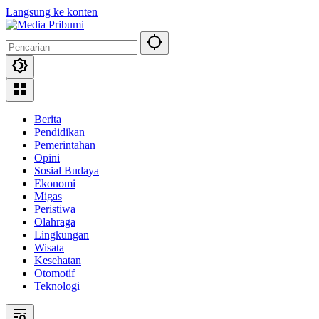
Langsung ke konten
Berita
Pendidikan
Pemerintahan
Opini
Sosial Budaya
Ekonomi
Migas
Peristiwa
Olahraga
Lingkungan
Wisata
Kesehatan
Otomotif
Teknologi