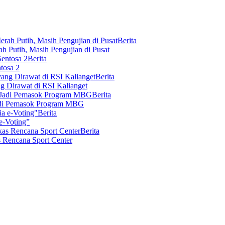
Berita
 Putih, Masih Pengujian di Pusat
Berita
tosa 2
Berita
 Dirawat di RSI Kalianget
Berita
Jadi Pemasok Program MBG
Berita
e-Voting”
Berita
 Rencana Sport Center