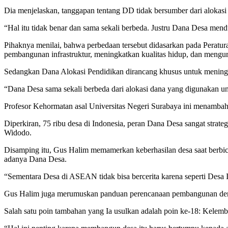
Dia menjelaskan, tanggapan tentang DD tidak bersumber dari aloka
“Hal itu tidak benar dan sama sekali berbeda. Justru Dana Desa men
Pihaknya menilai, bahwa perbedaan tersebut didasarkan pada Perat
pembangunan infrastruktur, meningkatkan kualitas hidup, dan mengur
Sedangkan Dana Alokasi Pendidikan dirancang khusus untuk meningka
“Dana Desa sama sekali berbeda dari alokasi dana yang digunakan un
Profesor Kehormatan asal Universitas Negeri Surabaya ini menambah
Diperkiran, 75 ribu desa di Indonesia, peran Dana Desa sangat strat
Widodo.
Disamping itu, Gus Halim memamerkan keberhasilan desa saat berbi
adanya Dana Desa.
“Sementara Desa di ASEAN tidak bisa bercerita karena seperti Desa 
Gus Halim juga merumuskan panduan perencanaan pembangunan deng
Salah satu poin tambahan yang Ia usulkan adalah poin ke-18: Kele