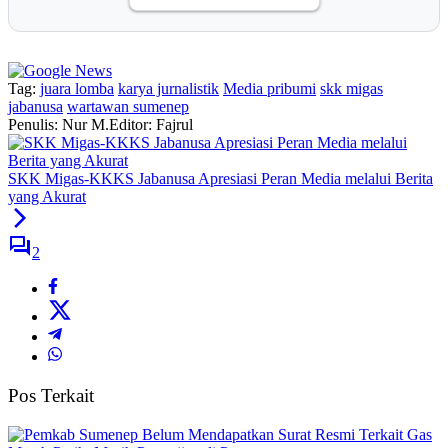
Tag:
juara lomba
karya jurnalistik
Media pribumi
skk migas
jabanusa
wartawan sumenep
Penulis: Nur M.
Editor: Fajrul
SKK Migas-KKKS Jabanusa Apresiasi Peran Media melalui Berita
yang Akurat
2
Pos Terkait