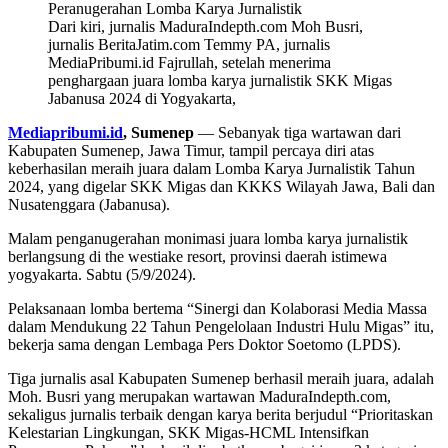
Dari kiri, jurnalis MaduraIndepth.com Moh Busri,
jurnalis BeritaJatim.com Temmy PA, jurnalis
MediaPribumi.id Fajrullah, setelah menerima
penghargaan juara lomba karya jurnalistik SKK Migas
Jabanusa 2024 di Yogyakarta,
Mediapribumi.id
, Sumenep
— Sebanyak tiga wartawan dari
Kabupaten Sumenep, Jawa Timur, tampil percaya diri atas
keberhasilan meraih juara dalam Lomba Karya Jurnalistik Tahun
2024, yang digelar SKK Migas dan KKKS Wilayah Jawa, Bali dan
Nusatenggara (Jabanusa).
Malam penganugerahan monimasi juara lomba karya jurnalistik
berlangsung di the westiake resort, provinsi daerah istimewa
yogyakarta. Sabtu (5/9/2024).
Pelaksanaan lomba bertema “Sinergi dan Kolaborasi Media Massa
dalam Mendukung 22 Tahun Pengelolaan Industri Hulu Migas” itu,
bekerja sama dengan Lembaga Pers Doktor Soetomo (LPDS).
Tiga jurnalis asal Kabupaten Sumenep berhasil meraih juara, adalah
Moh. Busri yang merupakan wartawan MaduraIndepth.com,
sekaligus jurnalis terbaik dengan karya berita berjudul “Prioritaskan
Kelestarian Lingkungan, SKK Migas-HCML Intensifkan