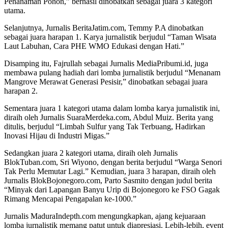
Penanaman Pohon,” berhasil dinobatkan sebagai juara 3 kategori
utama.
Selanjutnya, Jurnalis BeritaJatim.com, Temmy P.A dinobatkan
sebagai juara harapan 1. Karya jurnalistik berjudul “Taman Wisata
Laut Labuhan, Cara PHE WMO Edukasi dengan Hati.”
Disamping itu, Fajrullah sebagai Jurnalis MediaPribumi.id, juga
membawa pulang hadiah dari lomba jurnalistik berjudul “Menanam
Mangrove Merawat Generasi Pesisir,” dinobatkan sebagai juara
harapan 2.
Sementara juara 1 kategori utama dalam lomba karya jurnalistik ini,
diraih oleh Jurnalis SuaraMerdeka.com, Abdul Muiz. Berita yang
ditulis, berjudul “Limbah Sulfur yang Tak Terbuang, Hadirkan
Inovasi Hijau di Industri Migas.”
Sedangkan juara 2 kategori utama, diraih oleh Jurnalis
BlokTuban.com, Sri Wiyono, dengan berita berjudul “Warga Senori
Tak Perlu Memutar Lagi.” Kemudian, juara 3 harapan, diraih oleh
Jurnalis BlokBojonegoro.com, Parto Sasmito dengan judul berita
“Minyak dari Lapangan Banyu Urip di Bojonegoro ke FSO Gagak
Rimang Mencapai Pengapalan ke-1000.”
Jurnalis MaduraIndepth.com mengungkapkan, ajang kejuaraan
lomba jurnalistik memang patut untuk diapresiasi. Lebih-lebih, event