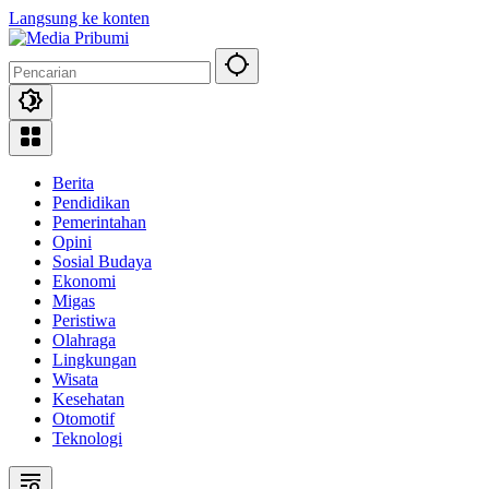
Langsung ke konten
Berita
Pendidikan
Pemerintahan
Opini
Sosial Budaya
Ekonomi
Migas
Peristiwa
Olahraga
Lingkungan
Wisata
Kesehatan
Otomotif
Teknologi