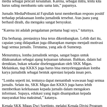
media sebagai pencari kesalahan. Karena, sebagai mitra, tentu kita
harus saling membantu satu sama lain,” paparnya.
Jurnalis MediaPribumi.id Fajrullah turut memberikan respons positif
terhadap pelaksanaan lomba jurnalistik tersebut. Atas juara yang
berhasil diraih, dia mengaku sangat bersyukur.
“Karena ini adalah pengalaman pertama bagi saya,” tuturnya.
Dia berharap, prestasinya bisa terus dikembangkan. Lebih dari itu,
capaian yang didapatkan juga diharapkan mampu menjadi motivasi
bagi semua jurnalis. Terutama, yang ada di Sumenep.
Menurutnya, lomba jurnalistik serupa, sangat bagus untuk
dilaksanakan sebagai ajang kejuaraan tahunan. Bahkan, dalam hal
demikian, bukan sekadar diselenggarakan oleh SKK Migas.
Melainkan, tiap KKKS juga harus bisa menyelenggarakan lomba
karya jurnalistik sebagai bentuk apresiasi kepada insan pers.
“Lomba seperti ini, tentunya dapat menambah wawasan bagi semua
jurnalis. Selain itu, SKK Migas dan KKKS juga harus lebih
memberikan keleluasaan kepada jurnalis dalam mengakses
informasi. Supaya, edukasi yang ingin disampaikan kepada
masyarakat bisa maksimal,” katanya.
Kepala SKK Migas Dwi Soetjipto, melalui Kepala Divisi Program