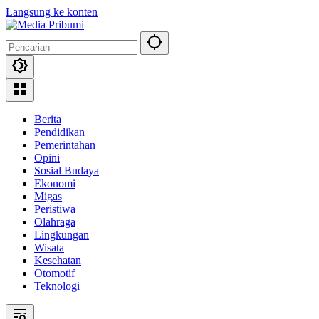
Langsung ke konten
Berita
Pendidikan
Pemerintahan
Opini
Sosial Budaya
Ekonomi
Migas
Peristiwa
Olahraga
Lingkungan
Wisata
Kesehatan
Otomotif
Teknologi