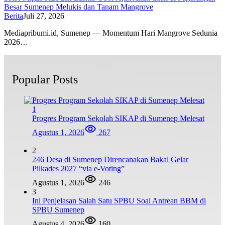
Besar Sumenep Melukis dan Tanam Mangrove
Berita
Juli 27, 2026
Mediapribumi.id, Sumenep — Momentum Hari Mangrove Sedunia
2026…
Popular Posts
1
Progres Program Sekolah SIKAP di Sumenep Melesat
Agustus 1, 2026
267
2
246 Desa di Sumenep Direncanakan Bakal Gelar
Pilkades 2027 “via e-Voting”
Agustus 1, 2026
246
3
Ini Penjelasan Salah Satu SPBU Soal Antrean BBM di
SPBU Sumenep
Agustus 4, 2026
160