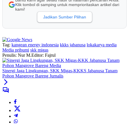
Bantu kami agar selalu hadir di halaman pencarian Anda.
Klik tombol di samping untuk memprioritaskan artikel dari
kami!
Jadikan Sumber Pilihan
Tag:
kangean energy indonesia
kkks jabanusa
lokakarya media
Media pribumi
skk migas
Penulis: Nur M.
Editor: Fajrul
Sinergi Jaga Lingkungan, SKK Migas-KKKS Jabanusa Tanam
Pohon Mangrove Bareng Jurnalis