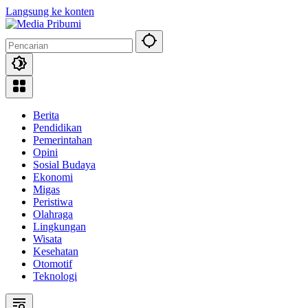
Langsung ke konten
Berita
Pendidikan
Pemerintahan
Opini
Sosial Budaya
Ekonomi
Migas
Peristiwa
Olahraga
Lingkungan
Wisata
Kesehatan
Otomotif
Teknologi