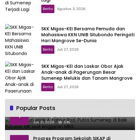
Lagi
Berita
Agustus 3, 2026
SKK Migas-KEI Bersama Pemuda dan
Mahasiswa KKN UNIB Situbondo Peringati
Hari Mangrove Se-Dunia
Berita
Juli 27, 2026
SKK Migas-KEI dan Laskar Obor Ajak
Anak-anak di Pagerungan Besar
Sumenep Melukis dan Tanam Mangrove
Berita
Juli 27, 2026
Popular Posts
Menelusuri Jejak A. Fahrur Rozi, Putra
1
Sumenep di Balik Putusan MK soal
Anggaran MBG
Juli 31, 2026
545
Progres Program Sekolah SIKAP di