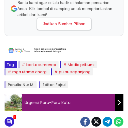
Bantu kami agar selalu hadir di halaman pencarian
Anda. Klik tombol di samping untuk memprioritaskan
artikel dari kami!
Jadikan Sumber Pilihan
Tag:
berita sumenep
Media pribumi
mga utama energi
pulau sepanjang
Penulis: Nur M.
Editor: Fajrul
Urgensi Paru-Paru Kota
1