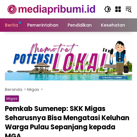
Langsung
ke
konten
Berita
Pemerintahan
Pendidikan
Kesehatan
S
Beranda
Migas
Migas
Pemkab Sumenep: SKK Migas
Seharusnya Bisa Mengatasi Keluhan
Warga Pulau Sepanjang kepada
MGA