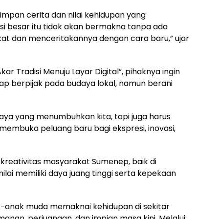
pan cerita dan nilai kehidupan yang
nsi besar itu tidak akan bermakna tanpa ada
t dan menceritakannya dengan cara baru,” ujar
ar Tradisi Menuju Layar Digital”, pihaknya ingin
p berpijak pada budaya lokal, namun berani
udaya yang menumbuhkan kita, tapi juga harus
 membuka peluang baru bagi ekspresi, inovasi,
kreativitas masyarakat Sumenep, baik di
lai memiliki daya juang tinggi serta kepekaan
k-anak muda memaknai kehidupan di sekitar
an, perjuangan, dan impian masa kini. Melalui