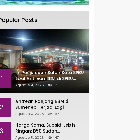
Popular Posts
Ini Penjelasan Salah Satu SPBU
1
Soal Antrean BBM di SPBU
Sumenep
Agustus 4, 2026
173
Antrean Panjang BBM di
2
Sumenep Terjadi Lagi
Agustus 3, 2026
167
Harga Sama, Subsidi Lebih
3
Ringan: B50 Sudah
Tersalurkan di Sumenep
Agustus 5, 2026
147