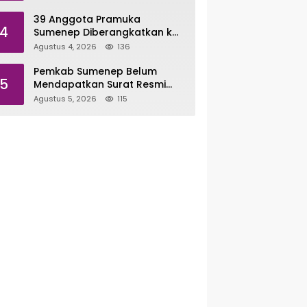
39 Anggota Pramuka
4
Sumenep Diberangkatkan ke
Jambore Nasional XII di
Agustus 4, 2026
136
Cibubur
Pemkab Sumenep Belum
5
Mendapatkan Surat Resmi
Terkait Gas Merah Putih,
Agustus 5, 2026
115
Masih Pengujian di Pusat