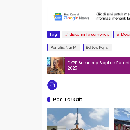
Tag:
diskominfo sumenep
Medi
Penulis: Nur M.
Editor: Fajrul
DKPP Sumenep Siapkan Petani Mi
2025
Pos Terkait