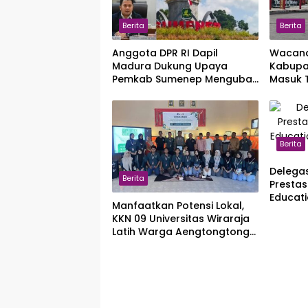
Berita
Berita
Anggota DPR RI Dapil
Wacana
Madura Dukung Upaya
Kabupa
Pemkab Sumenep Mengubah
Masuk 
Naman Menjadi Kabupaten
Pusat, 
Kepulauan
Penga
Berita
Delega
Berita
Presta
Educat
Manfaatkan Potensi Lokal,
Tingkat
KKN 09 Universitas Wiraraja
Latih Warga Aengtongtong
Membuat Pestisida Nabati