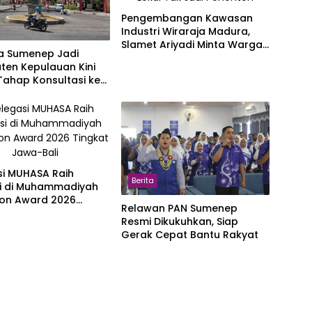
Pengembangan Kawasan
Industri Wiraraja Madura,
Slamet Ariyadi Minta Warga
 Sumenep Jadi
Lokal Tak Jadi Penonton
ten Kepulauan Kini
Tahap Konsultasi ke
Begini Tanggapan
mat
si MUHASA Raih
Berita
si di Muhammadiyah
ion Award 2026
Relawan PAN Sumenep
 Jawa-Bali
Resmi Dikukuhkan, Siap
Gerak Cepat Bantu Rakyat