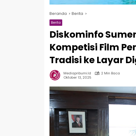
Beranda
Berita
Berita
Diskominfo Sume
Kompetisi Film Pe
Tradisi ke Layar Di
Mediapribumi.id
2 Min Baca
Oktober 13, 2025