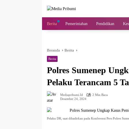
Langsung
ke
konten
Berita
Pemerintahan
Pendidikan
Kes
Beranda
Berita
Berita
Polres Sumenep Ungk
Pelaku Terancam 5 Ta
Mediapribumi.id
2 Min Baca
Desember 24, 2024
Pelaku DR, saat dihadirkan pada Konferensi Pers Polres Sum