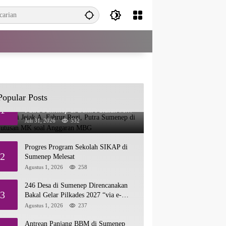
Popular Posts
Menelusuri Jejak A. Fahrur Rozi,
1
Putra Sumenep di Balik Putusan MK
soal Anggaran MBG
Juli 31, 2026
532
Progres Program Sekolah SIKAP di
2
Sumenep Melesat
Agustus 1, 2026
258
246 Desa di Sumenep Direncanakan
3
Bakal Gelar Pilkades 2027 “via e-
Voting”
Agustus 1, 2026
237
Antrean Panjang BBM di Sumenep