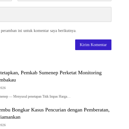
 peramban ini untuk komentar saya berikutnya.
tetapkan, Pemkab Sumenep Perketat Monitoring
embakau
2026
umenep — Menyusul penetapan Titik Impas Harga…
embu Bongkar Kasus Pencurian dengan Pemberatan,
Diamankan
2026