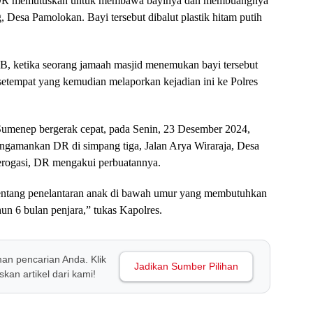
, DR memutuskan untuk membawa bayinya dan membuangnya
, Desa Pamolokan. Bayi tersebut dibalut plastik hitam putih
IB, ketika seorang jamaah masjid menemukan bayi tersebut
etempat yang kemudian melaporkan kejadian ini ke Polres
umenep bergerak cepat, pada Senin, 23 Desember 2024,
engamankan DR di simpang tiga, Jalan Arya Wiraraja, Desa
erogasi, DR mengakui perbuatannya.
entang penelantaran anak di bawah umur yang membutuhkan
n 6 bulan penjara,” tukas Kapolres.
man pencarian Anda. Klik
Jadikan Sumber Pilihan
kan artikel dari kami!