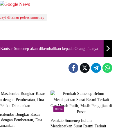
ayi ditahan polres sumenep
Al-Kautsar Sumenep akan dikembalikan kepada Orang Tuanya
Berita
asalembu Bongkar Kasus
n dengan Pemberatan, Dua
Pemkab Sumenep Belum
iamankan
Mendapatkan Surat Resmi Terkait