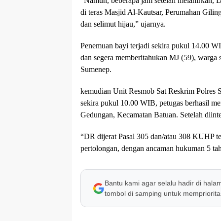
“Namun, beberapa jam setelah melahirkan
di teras Masjid Al-Kautsar, Perumahan Giling
dan selimut hijau,” ujarnya.
Penemuan bayi terjadi sekira pukul 14.00 W
dan segera memberitahukan MJ (59), warga s
Sumenep.
kemudian Unit Resmob Sat Reskrim Polres S
sekira pukul 10.00 WIB, petugas berhasil m
Gedungan, Kecamatan Batuan. Setelah diint
“DR dijerat Pasal 305 dan/atau 308 KUHP t
pertolongan, dengan ancaman hukuman 5 tahu
Bantu kami agar selalu hadir di hala
tombol di samping untuk memprioritas