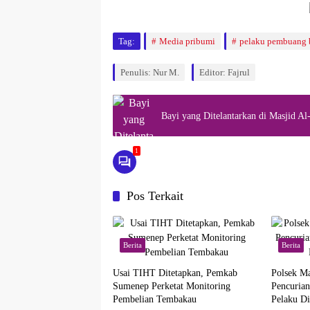
Tag:
Media pribumi
pelaku pembuang b
Penulis: Nur M.
Editor: Fajrul
Bayi yang Ditelantarkan di Masjid 
1
Pos Terkait
Berita
Berita
Usai TIHT Ditetapkan, Pemkab
Polsek M
Sumenep Perketat Monitoring
Pencuria
Pembelian Tembakau
Pelaku D