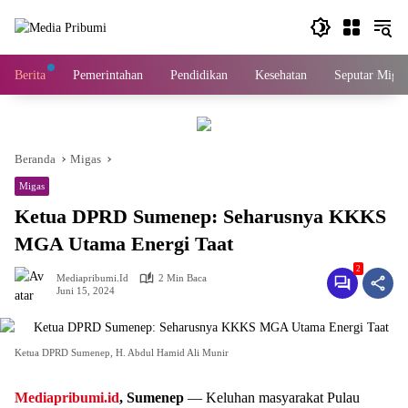
Langsung
ke
konten
Berita
Pemerintahan
Pendidikan
Kesehatan
Seputar Migas
Beranda
Migas
Migas
Ketua DPRD Sumenep: Seharusnya KKKS
MGA Utama Energi Taat
2
Mediapribumi.id
2 Min Baca
Juni 15, 2024
Ketua DPRD Sumenep, H. Abdul Hamid Ali Munir
Mediapribumi.id
, Sumenep
— Keluhan masyarakat Pulau