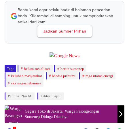
Bantu kami agar selalu hadir di halaman pencarian
Anda. Klik tombol di samping untuk memprioritaskan
artikel dari kami!
Jadikan Sumber Pilihan
Tag:
belum sosialisasi
berita sumenep
keluhan masyarakat
Media pribumi
mga utama energi
skk migas jabanusa
Penulis: Nur M.
Editor: Fajrul
Gegara Toko di Jakarta, Warga Pasongsongan
Sumenep Diduga Dianiaya
2