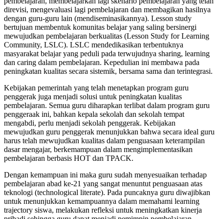
pembelajaran, membelajarkan lagi skenario pembelajaran yang telah
direvisi, mengevaluasi lagi pembelajaran dan membagikan hasilnya
dengan guru-guru lain (mendiseminasikannya). Lesson study
bertujuan membentuk komunitas belajar yang saling bersinergi
mewujudkan pembelajaran berkualitas (Lesson Study for Learning
Community, LSLC). LSLC mendedikasikan terbentuknya
masyarakat belajar yang peduli pada terwujudnya sharing, learning
dan caring dalam pembelajaran. Kepedulian ini membawa pada
peningkatan kualitas secara sistemik, bersama sama dan terintegrasi.
Kebijakan pemerintah yang telah menetapkan program guru
penggerak juga menjadi solusi untuk peningkatan kualitas
pembelajaran. Semua guru diharapkan terlibat dalam program guru
penggeraak ini, bahkan kepala sekolah dan sekolah tempat
mengabdi, perlu menjadi sekolah penggerak. Kebijakan
mewujudkan guru penggerak menunjukkan bahwa secara ideal guru
harus telah mewujudkan kualitas dalam penguasaan keterampilan
dasar mengajar, berkemampuan dalam mengimplementasikan
pembelajaran berbasis HOT dan TPACK.
Dengan kemampuan ini maka guru sudah menyesuaikan terhadap
pembelajaran abad ke-21 yang sangat menuntut penguasaan atas
teknologi (technological literate). Pada puncaknya guru diwajibkan
untuk menunjukkan kemampuannya dalam memahami learning
trajectory siswa, melakukan refleksi untuk meningkatkan kinerja
pribadi sehingga guru dapat menjadi pemimpin pembelajaran