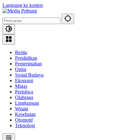
Langsung ke konten
Berita
Pendidikan
Pemerintahan
Opini
Sosial Budaya
Ekonomi
Migas
Peristiwa
Olahraga
Lingkungan
Wisata
Kesehatan
Otomotif
Teknologi