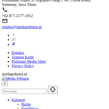
Perumahan Asabri Jl. Argopuro Gang 1 No 5 Desa Kolor,
Sumenep, Jawa Timur
+62 877-2177-1012
redaksi@mediapribumi.id
Redaksi
Tentang Kami
Pedoman Media Siber
Privacy Policy
mediapribumi.id
×
Kategori
Berita
Pendidikan