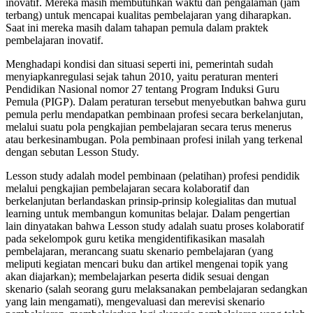
inovatif. Mereka masih membutuhkan waktu dan pengalaman (jam
terbang) untuk mencapai kualitas pembelajaran yang diharapkan.
Saat ini mereka masih dalam tahapan pemula dalam praktek
pembelajaran inovatif.
Menghadapi kondisi dan situasi seperti ini, pemerintah sudah
menyiapkanregulasi sejak tahun 2010, yaitu peraturan menteri
Pendidikan Nasional nomor 27 tentang Program Induksi Guru
Pemula (PIGP). Dalam peraturan tersebut menyebutkan bahwa guru
pemula perlu mendapatkan pembinaan profesi secara berkelanjutan,
melalui suatu pola pengkajian pembelajaran secara terus menerus
atau berkesinambugan. Pola pembinaan profesi inilah yang terkenal
dengan sebutan Lesson Study.
Lesson study adalah model pembinaan (pelatihan) profesi pendidik
melalui pengkajian pembelajaran secara kolaboratif dan
berkelanjutan berlandaskan prinsip-prinsip kolegialitas dan mutual
learning untuk membangun komunitas belajar. Dalam pengertian
lain dinyatakan bahwa Lesson study adalah suatu proses kolaboratif
pada sekelompok guru ketika mengidentifikasikan masalah
pembelajaran, merancang suatu skenario pembelajaran (yang
meliputi kegiatan mencari buku dan artikel mengenai topik yang
akan diajarkan); membelajarkan peserta didik sesuai dengan
skenario (salah seorang guru melaksanakan pembelajaran sedangkan
yang lain mengamati), mengevaluasi dan merevisi skenario