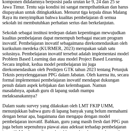
komponen didalamnya berposisi pada urutan ke 9, 24 dan 25 se
Jawa Timur. Tentu saja kondisi ini sangat memprihatinkan dan harus
diupayakan untuk ditingkatkkan. Menurut tiga kepala dinas Malang
Raya itu menyimplkan bahwa kualitas pembelajaran di semua
sekolah ini membutuhkan perhatian serius dan berkelanjutan.
Sekolah sebagai institusi terdepan dalam kepentingan mewujudkan
kualitas pembelajaran dapat menempuh berbagai macam program
inovatif. Pembelajaran inovatif sebagaimana direkomendasikan oleh
kurikulum merdeka (KURMER, 2023) merupakan salah satu
solusinya. Pembelajaran inovatif tersebut adalah implementasi model
Problem Based Learning dan atau model Project Based Learning.
Secara implisit, kedua model pembelajaran ini juga
direkomendasikan oleh Perdirjen GTK tahun 2023 tentang Petunjuk
Teknis penyelenggaraan PPG dalam Jabatan. Oleh karena itu, secara
formal implementasi pembelajaran inovatif mendapat dukungan
penuh dalam aspek kebijakan dan kelembagaan. Namun
masalahnya, apakah guru di lapang sudah mampu
melaksanakannya?
Dalam suatu survey yang dilakukan oleh LMT FKIP UMM,
menunjukkan bahwa guru di lapang banyak yang belum memahami
dengan benar apa, bagaimana dan mengapa dengan model
pembelajaran inovatif. Bahkan, guru yang masih fresh dari PPG pun
juga belum sepenuhnya piawai atau adekuat terhadap pembelajaran