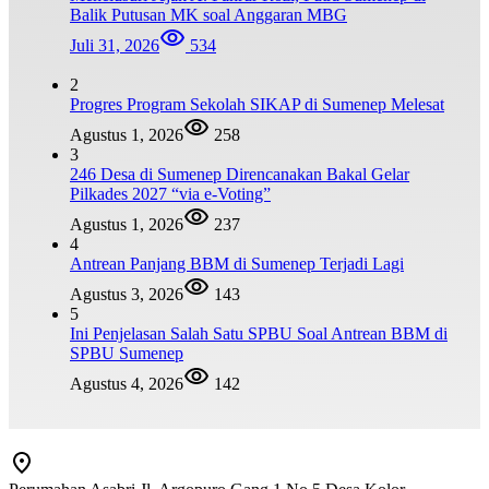
Balik Putusan MK soal Anggaran MBG
Juli 31, 2026
534
2
Progres Program Sekolah SIKAP di Sumenep Melesat
Agustus 1, 2026
258
3
246 Desa di Sumenep Direncanakan Bakal Gelar
Pilkades 2027 “via e-Voting”
Agustus 1, 2026
237
4
Antrean Panjang BBM di Sumenep Terjadi Lagi
Agustus 3, 2026
143
5
Ini Penjelasan Salah Satu SPBU Soal Antrean BBM di
SPBU Sumenep
Agustus 4, 2026
142