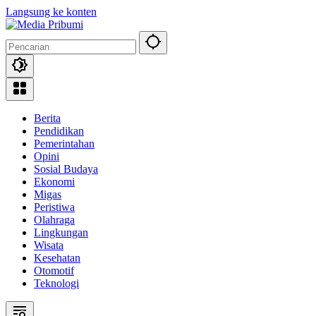
Langsung ke konten
Berita
Pendidikan
Pemerintahan
Opini
Sosial Budaya
Ekonomi
Migas
Peristiwa
Olahraga
Lingkungan
Wisata
Kesehatan
Otomotif
Teknologi