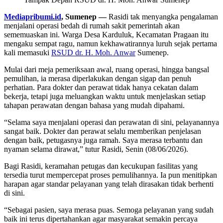
Mediapribumi.id
, Sumenep —
Rasidi tak menyangka pengalaman
menjalani operasi bedah di rumah sakit pemerintah akan
sememuaskan ini. Warga Desa Karduluk, Kecamatan Pragaan itu
mengaku sempat ragu, namun kekhawatirannya luruh sejak pertama
kali memasuki
RSUD dr. H. Moh. Anwar
Sumenep.
Mulai dari meja pemeriksaan awal, ruang operasi, hingga bangsal
pemulihan, ia merasa diperlakukan dengan sigap dan penuh
perhatian. Para dokter dan perawat tidak hanya cekatan dalam
bekerja, tetapi juga meluangkan waktu untuk menjelaskan setiap
tahapan perawatan dengan bahasa yang mudah dipahami.
“Selama saya menjalani operasi dan perawatan di sini, pelayanannya
sangat baik. Dokter dan perawat selalu memberikan penjelasan
dengan baik, petugasnya juga ramah. Saya merasa terbantu dan
nyaman selama dirawat,” tutur Rasidi, Senin (08/06/2026).
Bagi Rasidi, keramahan petugas dan kecukupan fasilitas yang
tersedia turut mempercepat proses pemulihannya. Ia pun menitipkan
harapan agar standar pelayanan yang telah dirasakan tidak berhenti
di sini.
“Sebagai pasien, saya merasa puas. Semoga pelayanan yang sudah
baik ini terus dipertahankan agar masyarakat semakin percaya