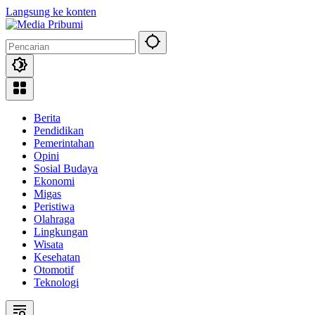
Langsung ke konten
Berita
Pendidikan
Pemerintahan
Opini
Sosial Budaya
Ekonomi
Migas
Peristiwa
Olahraga
Lingkungan
Wisata
Kesehatan
Otomotif
Teknologi