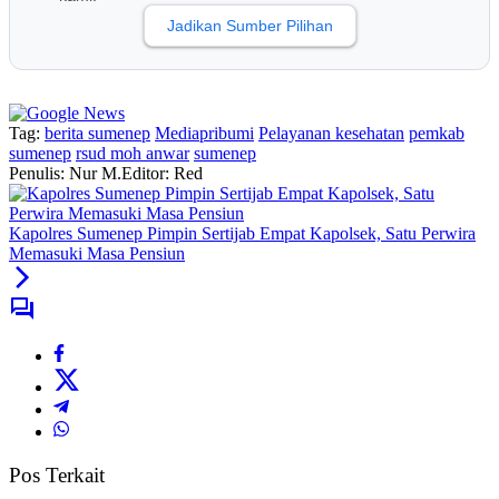
Jadikan Sumber Pilihan
Tag:
berita sumenep
Mediapribumi
Pelayanan kesehatan
pemkab
sumenep
rsud moh anwar
sumenep
Penulis: Nur M.
Editor: Red
Kapolres Sumenep Pimpin Sertijab Empat Kapolsek, Satu Perwira
Memasuki Masa Pensiun
Pos Terkait