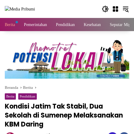
Langsung
ke
konten
Berita
Pemerintahan
Pendidikan
Kesehatan
Seputar Migas
Beranda
Berita
Berita
Pendidikan
Kondisi Jatim Tak Stabil, Dua
Sekolah di Sumenep Melaksanakan
KBM Daring