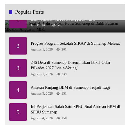
Popular Posts
Menelusuri Jejak A. Fahrur Rozi, Putra Sumenep di
1
Balik Putusan MK soal Anggaran MBG
Juli 31, 2026
543
Progres Program Sekolah SIKAP di Sumenep Melesat
2
Agustus 1, 2026
261
246 Desa di Sumenep Direncanakan Bakal Gelar
3
Pilkades 2027 “via e-Voting”
Agustus 1, 2026
239
Antrean Panjang BBM di Sumenep Terjadi Lagi
4
Agustus 3, 2026
151
Ini Penjelasan Salah Satu SPBU Soal Antrean BBM di
5
SPBU Sumenep
Agustus 4, 2026
150