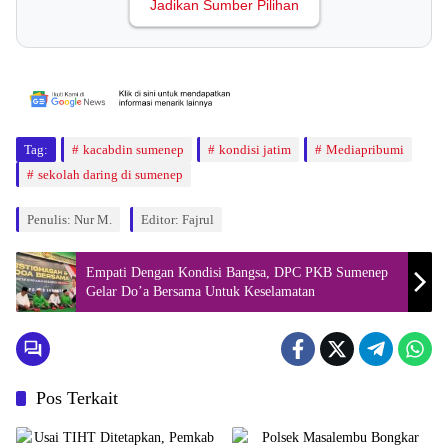
Jadikan Sumber Pilihan
Tag:
kacabdin sumenep
kondisi jatim
Mediapribumi
sekolah daring di sumenep
Penulis: Nur M.
Editor: Fajrul
Empati Dengan Kondisi Bangsa, DPC PKB Sumenep
Gelar Do’a Bersama Untuk Keselamatan
Pos Terkait