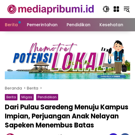
Langsung
ke
konten
Berita
Pemerintahan
Pendidikan
Kesehatan
S
Beranda
Berita
Berita
Migas
Pendidikan
Dari Pulau Saredeng Menuju Kampus
Impian, Perjuangan Anak Nelayan
Sapeken Menembus Batas