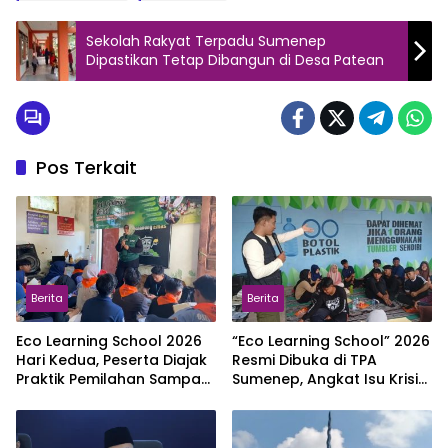
Sekolah Rakyat Terpadu Sumenep
Dipastikan Tetap Dibangun di Desa Patean
Pos Terkait
Berita
Berita
Eco Learning School 2026
“Eco Learning School” 2026
Hari Kedua, Peserta Diajak
Resmi Dibuka di TPA
Praktik Pemilahan Sampah
Sumenep, Angkat Isu Krisis
di Bank Sampah Mawar
Iklim dan Darurat Sampah