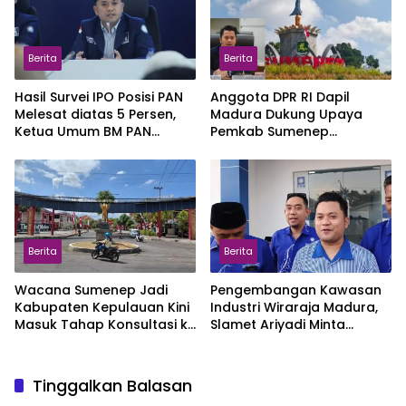
Berita
Berita
Hasil Survei IPO Posisi PAN
Anggota DPR RI Dapil
Melesat diatas 5 Persen,
Madura Dukung Upaya
Ketua Umum BM PAN
Pemkab Sumenep
Berterimakasih Kepada
Mengubah Naman Menjadi
Masyarakat Indonesia
Kabupaten Kepulauan
Berita
Berita
Wacana Sumenep Jadi
Pengembangan Kawasan
Kabupaten Kepulauan Kini
Industri Wiraraja Madura,
Masuk Tahap Konsultasi ke
Slamet Ariyadi Minta
Pusat, Begini Tanggapan
Warga Lokal Tak Jadi
Pengamat
Penonton
Tinggalkan Balasan