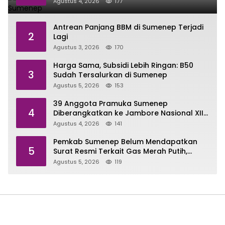
Agustus 4, 2026
177
Antrean Panjang BBM di Sumenep Terjadi
2
Lagi
Agustus 3, 2026
170
Harga Sama, Subsidi Lebih Ringan: B50
3
Sudah Tersalurkan di Sumenep
Agustus 5, 2026
153
39 Anggota Pramuka Sumenep
4
Diberangkatkan ke Jambore Nasional XII
di Cibubur
Agustus 4, 2026
141
Pemkab Sumenep Belum Mendapatkan
5
Surat Resmi Terkait Gas Merah Putih,
Masih Pengujian di Pusat
Agustus 5, 2026
119