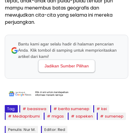
tepat, anak-anak dari pulau-pulau terluar pun
mampu menembus batas geografis dan
mewujudkan cita-cita yang selama ini mereka
perjuangkan.
Bantu kami agar selalu hadir di halaman pencarian
Anda. Klik tombol di samping untuk memprioritaskan
artikel dari kami!
Jadikan Sumber Pilihan
Tag:
beasiswa
berita sumenep
kei
Mediapribumi
migas
sapeken
sumenep
Penulis: Nur M.
Editor: Red