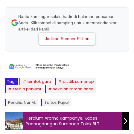
Bantu kami agar selalu hadir di halaman pencarian
Anda. Klik tombol di samping untuk memprioritaskan
artikel dari kami!
Jadikan Sumber Pilihan
Tag:
bimtek guru
disdik sumenep
Media pribumi
sekolah ramah anak
Penulis: Nur M.
Editor: Fajrul
Tercium Aroma Kampanye, Kades
Padangdangan Sumenep Tolak BLT
DBHCHT