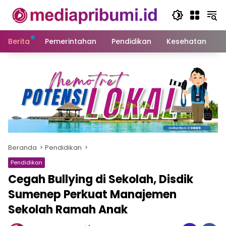
Langsung
ke
konten
Berita
Pemerintahan
Pendidikan
Kesehatan
S
Beranda
Pendidikan
Pendidikan
Cegah Bullying di Sekolah, Disdik
Sumenep Perkuat Manajemen
Sekolah Ramah Anak