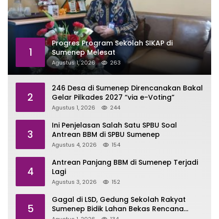
Progres Program Sekolah SIKAP di
1
Sumenep Melesat
Agustus 1, 2026
263
246 Desa di Sumenep Direncanakan Bakal
2
Gelar Pilkades 2027 “via e-Voting”
Agustus 1, 2026
244
Ini Penjelasan Salah Satu SPBU Soal
3
Antrean BBM di SPBU Sumenep
Agustus 4, 2026
154
Antrean Panjang BBM di Sumenep Terjadi
4
Lagi
Agustus 3, 2026
152
Gagal di LSD, Gedung Sekolah Rakyat
5
Sumenep Bidik Lahan Bekas Rencana
Sport Center