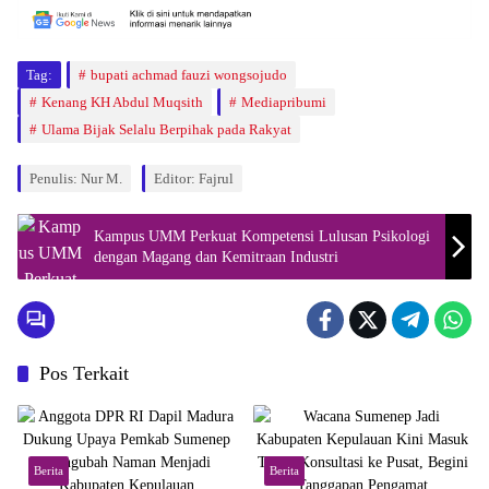
Tag:
bupati achmad fauzi wongsojudo
Kenang KH Abdul Muqsith
Mediapribumi
Ulama Bijak Selalu Berpihak pada Rakyat
Penulis: Nur M.
Editor: Fajrul
Kampus UMM Perkuat Kompetensi Lulusan Psikologi
dengan Magang dan Kemitraan Industri
Pos Terkait
Berita
Berita