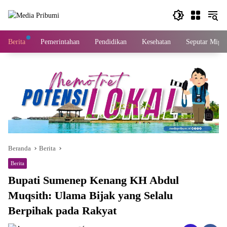
Langsung
ke
konten
Berita
Pemerintahan
Pendidikan
Kesehatan
Seputar Migas
Beranda
Berita
Berita
Bupati Sumenep Kenang KH Abdul
Muqsith: Ulama Bijak yang Selalu
Berpihak pada Rakyat