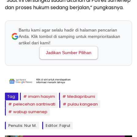
“Saat ini tersangka sudah ditahan di Polres Sumenep
dan proses hukum sedang berjalan,” pungkasnya.
Bantu kami agar selalu hadir di halaman pencarian
Anda. Klik tombol di samping untuk memprioritaskan
artikel dari kami!
Jadikan Sumber Pilihan
Tag:
imam hasyim
Mediapribumi
pelecehan santriwati
pulau kangean
wabup sumenep
Penulis: Nur M.
Editor: Fajrul