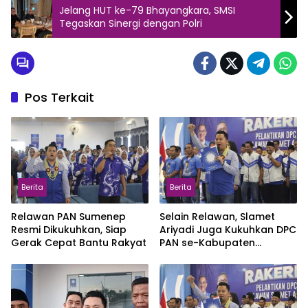
Jelang HUT ke-79 Bhayangkara, SMSI
Tegaskan Sinergi dengan Polri
Pos Terkait
Berita
Berita
Relawan PAN Sumenep
Selain Relawan, Slamet
Resmi Dikukuhkan, Siap
Ariyadi Juga Kukuhkan DPC
Gerak Cepat Bantu Rakyat
PAN se-Kabupaten
Sumenep