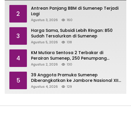
Antrean Panjang BBM di Sumenep Terjadi
2
Lagi
Agustus 3, 2026
160
Harga Sama, Subsidi Lebih Ringan: B50
3
Sudah Tersalurkan di Sumenep
Agustus 5, 2026
138
KM Mutiara Sentosa 2 Terbakar di
4
Perairan Sumenep, 250 Penumpang
Dievakuasi
Agustus 2, 2026
130
39 Anggota Pramuka Sumenep
5
Diberangkatkan ke Jambore Nasional XII
di Cibubur
Agustus 4, 2026
129