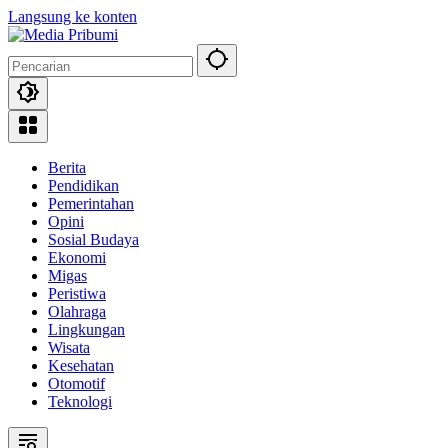
Langsung ke konten
Berita
Pendidikan
Pemerintahan
Opini
Sosial Budaya
Ekonomi
Migas
Peristiwa
Olahraga
Lingkungan
Wisata
Kesehatan
Otomotif
Teknologi