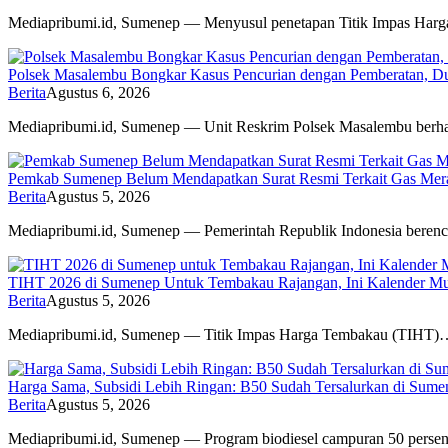
Mediapribumi.id, Sumenep — Menyusul penetapan Titik Impas Har
Polsek Masalembu Bongkar Kasus Pencurian dengan Pemberatan, D
Berita
Agustus 6, 2026
Mediapribumi.id, Sumenep — Unit Reskrim Polsek Masalembu berh
Pemkab Sumenep Belum Mendapatkan Surat Resmi Terkait Gas Merah
Berita
Agustus 5, 2026
Mediapribumi.id, Sumenep — Pemerintah Republik Indonesia bere
TIHT 2026 di Sumenep Untuk Tembakau Rajangan, Ini Kalender M
Berita
Agustus 5, 2026
Mediapribumi.id, Sumenep — Titik Impas Harga Tembakau (TIHT)
Harga Sama, Subsidi Lebih Ringan: B50 Sudah Tersalurkan di Sume
Berita
Agustus 5, 2026
Mediapribumi.id, Sumenep — Program biodiesel campuran 50 pers