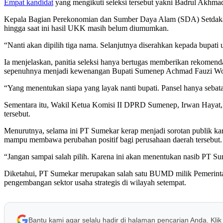
Empat kandidat
yang mengikuti seleksi tersebut yakni Badrul Akhmad
Kepala Bagian Perekonomian dan Sumber Daya Alam (SDA) Setdakab 
hingga saat ini hasil UKK masih belum diumumkan.
“Nanti akan dipilih tiga nama. Selanjutnya diserahkan kepada bupati
Ia menjelaskan, panitia seleksi hanya bertugas memberikan rekomendas
sepenuhnya menjadi kewenangan Bupati Sumenep Achmad Fauzi Wo
“Yang menentukan siapa yang layak nanti bupati. Pansel hanya sebat
Sementara itu, Wakil Ketua Komisi II DPRD Sumenep, Irwan Hayat, 
tersebut.
Menurutnya, selama ini PT Sumekar kerap menjadi sorotan publik kar
mampu membawa perubahan positif bagi perusahaan daerah tersebut.
“Jangan sampai salah pilih. Karena ini akan menentukan nasib PT Su
Diketahui, PT Sumekar merupakan salah satu BUMD milik Pemerintah
pengembangan sektor usaha strategis di wilayah setempat.
Bantu kami agar selalu hadir di halaman pencarian Anda. Klik