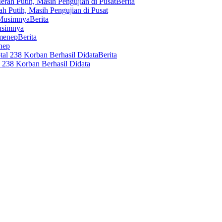
Berita
 Putih, Masih Pengujian di Pusat
Berita
usimnya
Berita
nep
Berita
 238 Korban Berhasil Didata