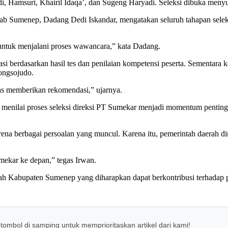
i, Hamsuri, Khairil Idaqa’, dan Sugeng Haryadi. Seleksi dibuka menyu
Sumenep, Dadang Dedi Iskandar, mengatakan seluruh tahapan seleksi 
 untuk menjalani proses wawancara,” kata Dadang.
i berdasarkan hasil tes dan penilaian kompetensi peserta. Sementara k
ngsojudo.
as memberikan rekomendasi,” ujarnya.
menilai proses seleksi direksi PT Sumekar menjadi momentum pentin
ena berbagai persoalan yang muncul. Karena itu, pemerintah daerah di
mekar ke depan,” tegas Irwan.
 Kabupaten Sumenep yang diharapkan dapat berkontribusi terhadap p
 tombol di samping untuk memprioritaskan artikel dari kami!