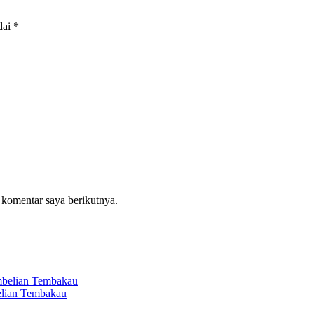
dai
*
 komentar saya berikutnya.
elian Tembakau