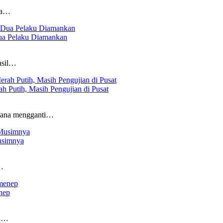
ga…
ua Pelaku Diamankan
asil…
 Putih, Masih Pengujian di Pusat
ncana mengganti…
usimnya
…
nep
en…