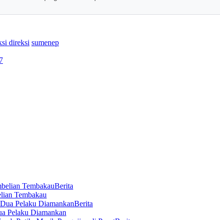
ksi direksi
sumenep
Berita
elian Tembakau
Berita
ua Pelaku Diamankan