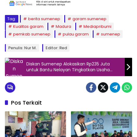
Tag:
berita sumenep
garam sumenep
Kualitas garam
Madura
Mediapribumi
pemkab sumenep
pulau garam
sumenep
Penulis: Nur M.
Editor: Red
Diskan Sumenep Alokasikan Rp235 Juta
untuk Bantu Nelayan Tingkatkan Usaha
Perikanan Tangkap
Pos Terkait