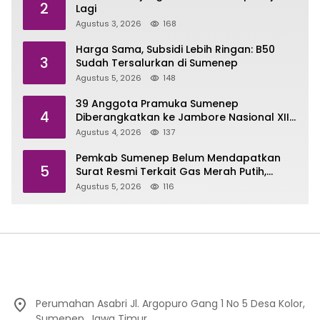
2
Lagi
Agustus 3, 2026
168
Harga Sama, Subsidi Lebih Ringan: B50
3
Sudah Tersalurkan di Sumenep
Agustus 5, 2026
148
39 Anggota Pramuka Sumenep
4
Diberangkatkan ke Jambore Nasional XII
di Cibubur
Agustus 4, 2026
137
Pemkab Sumenep Belum Mendapatkan
5
Surat Resmi Terkait Gas Merah Putih,
Masih Pengujian di Pusat
Agustus 5, 2026
116
Perumahan Asabri Jl. Argopuro Gang 1 No 5 Desa Kolor,
Sumenep, Jawa Timur