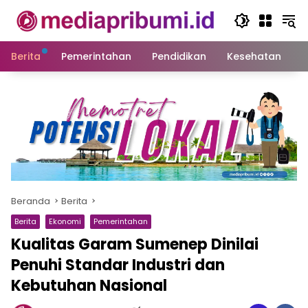
Langsung
ke
konten
Berita
Pemerintahan
Pendidikan
Kesehatan
S
Beranda
Berita
Berita
Ekonomi
Pemerintahan
Kualitas Garam Sumenep Dinilai
Penuhi Standar Industri dan
Kebutuhan Nasional