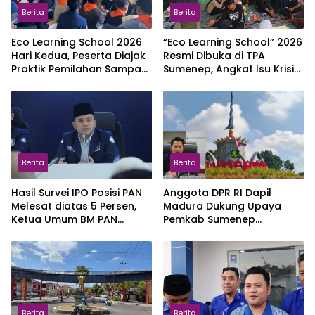
Berita
Berita
Eco Learning School 2026
“Eco Learning School” 2026
Hari Kedua, Peserta Diajak
Resmi Dibuka di TPA
Praktik Pemilahan Sampah
Sumenep, Angkat Isu Krisis
di Bank Sampah Mawar
Iklim dan Darurat Sampah
Berita
Berita
Hasil Survei IPO Posisi PAN
Anggota DPR RI Dapil
Melesat diatas 5 Persen,
Madura Dukung Upaya
Ketua Umum BM PAN
Pemkab Sumenep
Berterimakasih Kepada
Mengubah Naman Menjadi
Masyarakat Indonesia
Kabupaten Kepulauan
Berita
Berita