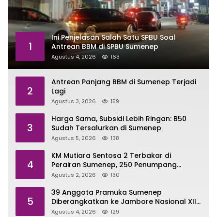
Ini Penjelasan Salah Satu SPBU Soal
1
Antrean BBM di SPBU Sumenep
Agustus 4, 2026
163
Antrean Panjang BBM di Sumenep Terjadi
2
Lagi
Agustus 3, 2026
159
Harga Sama, Subsidi Lebih Ringan: B50
3
Sudah Tersalurkan di Sumenep
Agustus 5, 2026
138
KM Mutiara Sentosa 2 Terbakar di
4
Perairan Sumenep, 250 Penumpang
Dievakuasi
Agustus 2, 2026
130
39 Anggota Pramuka Sumenep
5
Diberangkatkan ke Jambore Nasional XII
di Cibubur
Agustus 4, 2026
129