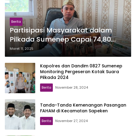
Berita
Partisipasi Masyarakat dalam
Pilkada Sumenep Capai 74,80
Persen
Maret 11, 2025
Kapolres dan Dandim 0827 Sumenep
Monitoring Pergeseran Kotak Suara
Pilkada 2024
Berita
November 28, 2024
Tanda-Tanda Kemenangan Pasangan
FAHAM di Kecamatan Sapeken
Berita
November 27, 2024