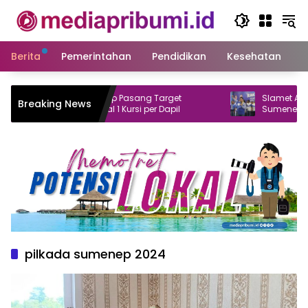
Langsung
ke
konten
Berita
Pemerintahan
Pendidikan
Kesehatan
S
DPD PAN Sumenep Pasang Target
Slamet Ariyadi La
Breaking News
Realistis: Minimal 1 Kursi per Dapil
Sumenep
pilkada sumenep 2024