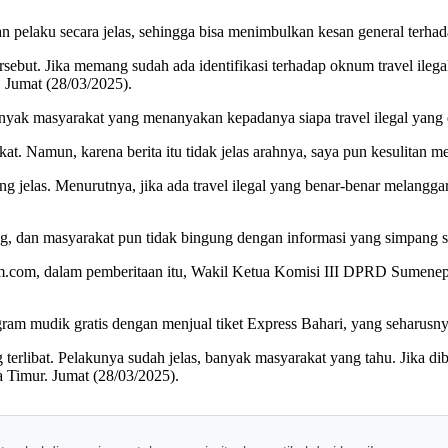
n pelaku secara jelas, sehingga bisa menimbulkan kesan general terhad
ersebut. Jika memang sudah ada identifikasi terhadap oknum travel ileg
 Jumat (28/03/2025).
nyak masyarakat yang menanyakan kepadanya siapa travel ilegal yang
kat. Namun, karena berita itu tidak jelas arahnya, saya pun kesulitan 
g jelas. Menurutnya, jika ada travel ilegal yang benar-benar melanggar 
ng, dan masyarakat pun tidak bingung dengan informasi yang simpang si
atim.com, dalam pemberitaan itu, Wakil Ketua Komisi III DPRD Sume
gram mudik gratis dengan menjual tiket Express Bahari, yang seharus
ibat. Pelakunya sudah jelas, banyak masyarakat yang tahu. Jika dibia
 Timur. Jumat (28/03/2025).