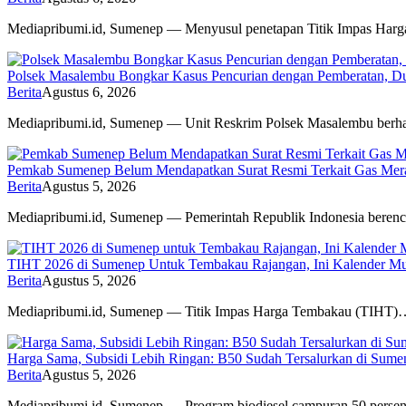
Mediapribumi.id, Sumenep — Menyusul penetapan Titik Impas Har
Polsek Masalembu Bongkar Kasus Pencurian dengan Pemberatan, D
Berita
Agustus 6, 2026
Mediapribumi.id, Sumenep — Unit Reskrim Polsek Masalembu berh
Pemkab Sumenep Belum Mendapatkan Surat Resmi Terkait Gas Merah
Berita
Agustus 5, 2026
Mediapribumi.id, Sumenep — Pemerintah Republik Indonesia bere
TIHT 2026 di Sumenep Untuk Tembakau Rajangan, Ini Kalender M
Berita
Agustus 5, 2026
Mediapribumi.id, Sumenep — Titik Impas Harga Tembakau (TIHT)
Harga Sama, Subsidi Lebih Ringan: B50 Sudah Tersalurkan di Sume
Berita
Agustus 5, 2026
Mediapribumi.id, Sumenep — Program biodiesel campuran 50 pers