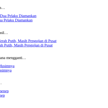
ga…
ua Pelaku Diamankan
asil…
 Putih, Masih Pengujian di Pusat
ncana mengganti…
usimnya
…
nep
en…