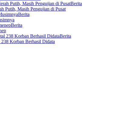
Berita
 Putih, Masih Pengujian di Pusat
Berita
usimnya
Berita
nep
Berita
 238 Korban Berhasil Didata