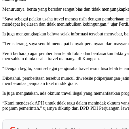
Menurutnya, berita yang beredar sangat bias dan tidak mengungkapka
“Saya sebagai pelaku usaha travel merasa risih dengan pemberitaan t
mendapat kejelasan dan tidak menimbulkan kebingungan,” ujar Ferdi.
Ia juga mengungkapkan bahwa sejak informasi tersebut menyebar, ba
“Terus terang, saya sendiri mendapat banyak pertanyaan dari masyara
Ferdi berharap agar pemberitaan lebih fokus dan berdasarkan fakta yan
meresahkan dunia usaha travel utamanya di Kangean.
“Dengan begitu, kami sebagai pengusaha travel resmi bisa lebih tena
Diketahui, pemberitaan tersebut muncul diwebsite pdiperjuangan-j
memberantas penjualan tiket mudik gratis.
Ia juga mengatakan, ada oknum travel ilegal yang memanfaatkan pro
“Kami mendesak APH untuk tidak ragu dalam menindak oknum yang terl
program pemerintah,” ujarnya dikutip dari DPD PDI Perjuangan Jawa