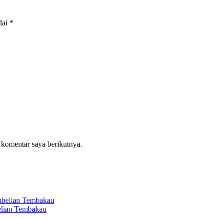
dai
*
 komentar saya berikutnya.
elian Tembakau