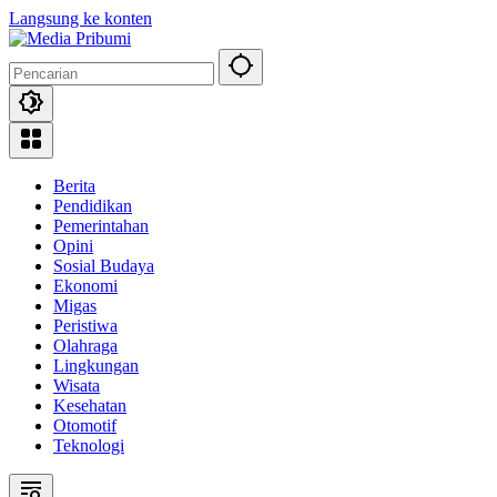
Langsung ke konten
Berita
Pendidikan
Pemerintahan
Opini
Sosial Budaya
Ekonomi
Migas
Peristiwa
Olahraga
Lingkungan
Wisata
Kesehatan
Otomotif
Teknologi