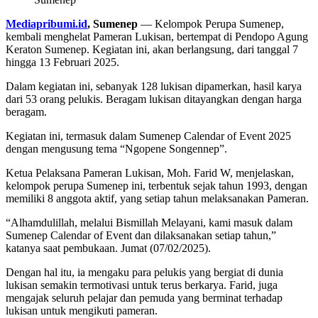
Mediapribumi.id
, Sumenep
— Kelompok Perupa Sumenep,
kembali menghelat Pameran Lukisan, bertempat di Pendopo Agung
Keraton Sumenep. Kegiatan ini, akan berlangsung, dari tanggal 7
hingga 13 Februari 2025.
Dalam kegiatan ini, sebanyak 128 lukisan dipamerkan, hasil karya
dari 53 orang pelukis. Beragam lukisan ditayangkan dengan harga
beragam.
Kegiatan ini, termasuk dalam Sumenep Calendar of Event 2025
dengan mengusung tema “Ngopene Songennep”.
Ketua Pelaksana Pameran Lukisan, Moh. Farid W, menjelaskan,
kelompok perupa Sumenep ini, terbentuk sejak tahun 1993, dengan
memiliki 8 anggota aktif, yang setiap tahun melaksanakan Pameran.
“Alhamdulillah, melalui Bismillah Melayani, kami masuk dalam
Sumenep Calendar of Event dan dilaksanakan setiap tahun,”
katanya saat pembukaan. Jumat (07/02/2025).
Dengan hal itu, ia mengaku para pelukis yang bergiat di dunia
lukisan semakin termotivasi untuk terus berkarya. Farid, juga
mengajak seluruh pelajar dan pemuda yang berminat terhadap
lukisan untuk mengikuti pameran.