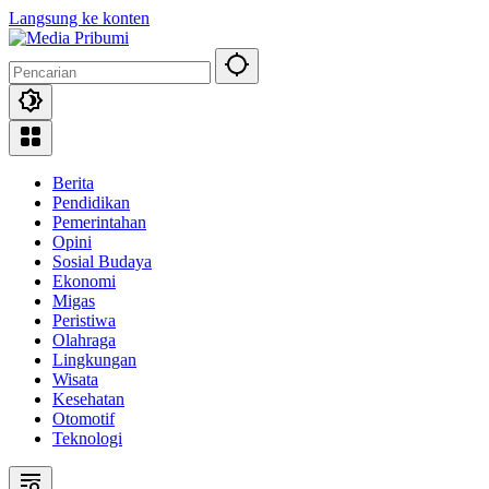
Langsung ke konten
Berita
Pendidikan
Pemerintahan
Opini
Sosial Budaya
Ekonomi
Migas
Peristiwa
Olahraga
Lingkungan
Wisata
Kesehatan
Otomotif
Teknologi