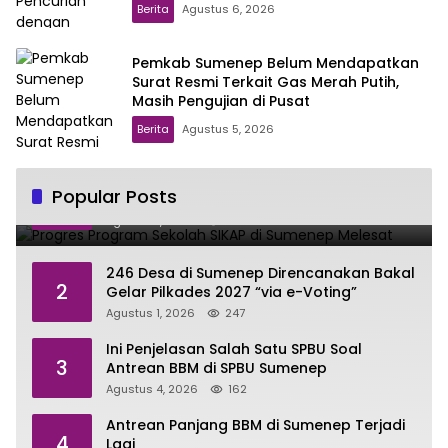
Berita
Agustus 6, 2026
Pemkab Sumenep Belum Mendapatkan
Surat Resmi Terkait Gas Merah Putih,
Masih Pengujian di Pusat
Berita
Agustus 5, 2026
Progres Program Sekolah SIKAP di
Popular Posts
1
Sumenep Melesat
Agustus 1, 2026
271
246 Desa di Sumenep Direncanakan Bakal
2
Gelar Pilkades 2027 “via e-Voting”
Agustus 1, 2026
247
Ini Penjelasan Salah Satu SPBU Soal
3
Antrean BBM di SPBU Sumenep
Agustus 4, 2026
162
Antrean Panjang BBM di Sumenep Terjadi
4
Lagi