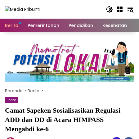
Langsung
ke
konten
Berita
Pemerintahan
Pendidikan
Kesehatan
S
Beranda
Berita
Berita
Camat Sapeken Sosialisasikan Regulasi
ADD dan DD di Acara HIMPASS
Mengabdi ke-6