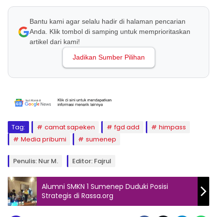
Bantu kami agar selalu hadir di halaman pencarian
Anda. Klik tombol di samping untuk memprioritaskan
artikel dari kami!
Jadikan Sumber Pilihan
Tag:
camat sapeken
fgd add
himpass
Media pribumi
sumenep
Penulis: Nur M.
Editor: Fajrul
Alumni SMKN 1 Sumenep Duduki Posisi
Strategis di Rassa.org