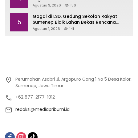
Agustus 3, 2026
156
Gagal di LSD, Gedung Sekolah Rakyat
5
Sumenep Bidik Lahan Bekas Rencana
Sport Center
Agustus 1, 2026
141
Perumahan Asabri Jl. Argopuro Gang 1 No 5 Desa Kolor,
Sumenep, Jawa Timur
+62 877-2177-1012
redaksi@mediapribumi.id