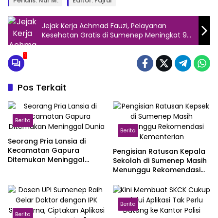
Penulis: Nur M.
Editor: Fajrul
Jejak Kerja Achmad Fauzi, Pelayanan
Kesehatan Gratis di Sumenep Meningkat 99
Persen
1
Pos Terkait
Berita
Berita
Seorang Pria Lansia di
Kecamatan Gapura
Pengisian Ratusan Kepala
Ditemukan Meninggal
Sekolah di Sumenep Masih
Dunia
Menunggu Rekomendasi
Kementerian
Berita
Berita