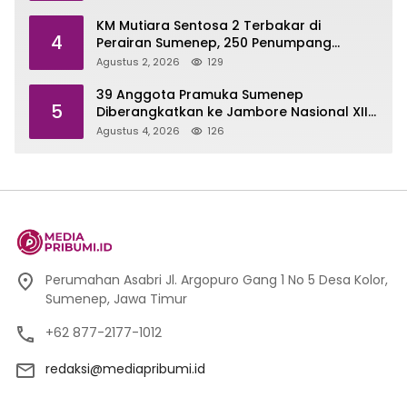
KM Mutiara Sentosa 2 Terbakar di
4
Perairan Sumenep, 250 Penumpang
Dievakuasi
Agustus 2, 2026
129
39 Anggota Pramuka Sumenep
5
Diberangkatkan ke Jambore Nasional XII
di Cibubur
Agustus 4, 2026
126
Perumahan Asabri Jl. Argopuro Gang 1 No 5 Desa Kolor,
Sumenep, Jawa Timur
+62 877-2177-1012
redaksi@mediapribumi.id