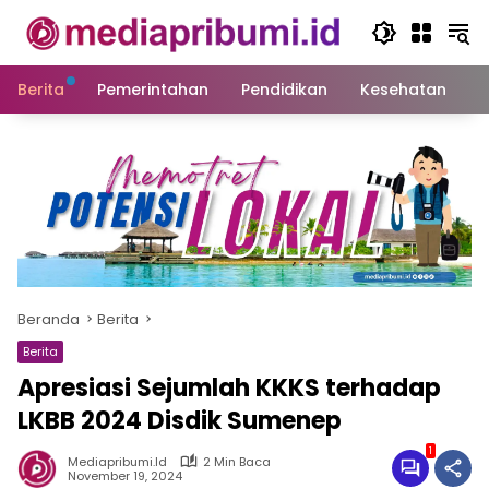
Langsung
ke
konten
Berita
Pemerintahan
Pendidikan
Kesehatan
S
Beranda
Berita
Berita
Apresiasi Sejumlah KKKS terhadap
LKBB 2024 Disdik Sumenep
1
Mediapribumi.id
2 Min Baca
November 19, 2024