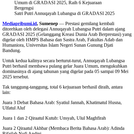
Satri Putri Annuqayah Lubangsa di GRADASI 2025
Mediapribumi.id
, Sumenep
— Prestasi gemilang kembali
ditorehkan oleh delegasi Annuqayah Lubangsa Putri dalam ajang
GRADASI 2025 (Gelanggang Kreasi Dunia Arab Berprestasi) yang
digelar oleh HMPS Bahasa dan Sastra Arab, Fakultas Adab dan
Humaniora, Universitas Islam Negeri Sunan Gunung Djati
Bandung.
Untuk kedua kalinya secara berturut-turut, Annuqayah Lubangsa
Putri berhasil membawa pulang gelar Juara Umum, mengukuhkan
dominasinya di ajang tahunan yang digelar pada 05 sampai 09 Mei
2025 tersebut.
Tak tanggung-tanggung, total 6 kejuaraan berhasil diraih, antara
lain:
Juara 3 Debat Bahasa Arab: Syatiul Jannah, Khatimatul Husna,
Ulfatul Aluf
Juara 1 dan 2 Qiraatul Kutub: Unsyah, Ulul Maghfirah
Juara 2 Qiraatul Akhbar (Membaca Berita Bahasa Arab): Adinda
Rifailah Nufi Andini