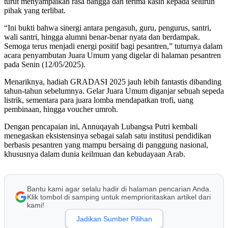
turut menyampaikan rasa bangga dan terima kasih kepada seluruh
pihak yang terlibat.
“Ini bukti bahwa sinergi antara pengasuh, guru, pengurus, santri,
wali santri, hingga alumni benar-benar nyata dan berdampak.
Semoga terus menjadi energi positif bagi pesantren,” tuturnya dalam
acara penyambutan Juara Umum yang digelar di halaman pesantren
pada Senin (12/05/2025).
Menariknya, hadiah GRADASI 2025 jauh lebih fantastis dibanding
tahun-tahun sebelumnya. Gelar Juara Umum diganjar sebuah sepeda
listrik, sementara para juara lomba mendapatkan trofi, uang
pembinaan, hingga voucher umroh.
Dengan pencapaian ini, Annuqayah Lubangsa Putri kembali
menegaskan eksistensinya sebagai salah satu institusi pendidikan
berbasis pesantren yang mampu bersaing di panggung nasional,
khususnya dalam dunia keilmuan dan kebudayaan Arab.
Bantu kami agar selalu hadir di halaman pencarian Anda.
Klik tombol di samping untuk memprioritaskan artikel dari
kami!
Jadikan Sumber Pilihan