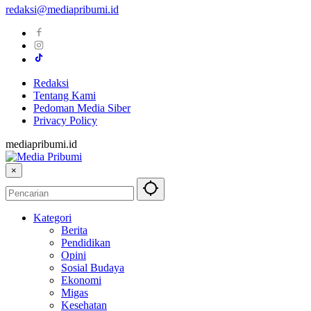
redaksi@mediapribumi.id
Redaksi
Tentang Kami
Pedoman Media Siber
Privacy Policy
mediapribumi.id
×
Kategori
Berita
Pendidikan
Opini
Sosial Budaya
Ekonomi
Migas
Kesehatan