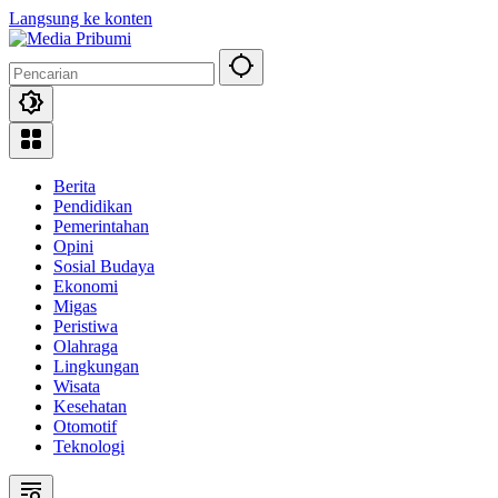
Langsung ke konten
Berita
Pendidikan
Pemerintahan
Opini
Sosial Budaya
Ekonomi
Migas
Peristiwa
Olahraga
Lingkungan
Wisata
Kesehatan
Otomotif
Teknologi