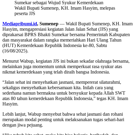
Wakil Bupati Sumenep, KH. Imam Hasyim, melepas
peserta JJS
Mediapribumi.id
, Sumenep
— Wakil Bupati Sumenep, KH. Imam
Hasyim, mengapresiasi kegiatan Jalan Jalan Sehat (JJS) yang
diprakarsai BPRS Bhakti Sumekar bersama Pemerintah Kabupaten
dan masyarakat dalam rangka memeriahkan Hari Ulang Tahun
(HUT) Kemerdekaan Republik Indonesia ke-80, Sabtu
(16/08/2025).
Menurut Wabup, kegiatan JJS ini bukan sekadar olahraga bersama,
melainkan juga momentum untuk memperkuat rasa syukur atas
nikmat kemerdekaan yang telah diraih bangsa Indonesia.
“Jalan sehat ini menyehatkan jasmani, mempererat silaturahmi,
sekaligus menyehatkan kebersamaan kita. Inilah cara yang
sederhana namun bermakna untuk bersyukur kepada Allah SWT
atas 80 tahun kemerdekaan Republik Indonesia,” tegas KH. Imam
Hasyim.
Lebih lanjut, Wabup menyebut bahwa sehat jasmani dan rohani
merupakan modal penting untuk melaksanakan tugas sehari-hari
dengan jiwa pejuang.