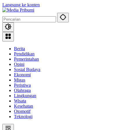
Langsung ke konten
Berita
Pendidikan
Pemerintahan
Opini
Sosial Budaya
Ekonomi
Migas
Peristiwa
Olahraga
Lingkungan
Wisata
Kesehatan
Otomotif
Teknologi