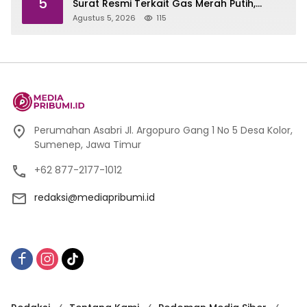
5
Surat Resmi Terkait Gas Merah Putih,
Masih Pengujian di Pusat
Agustus 5, 2026
115
Perumahan Asabri Jl. Argopuro Gang 1 No 5 Desa Kolor,
Sumenep, Jawa Timur
+62 877-2177-1012
redaksi@mediapribumi.id