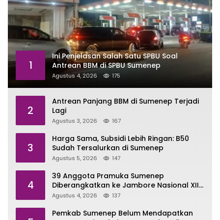
Ini Penjelasan Salah Satu SPBU Soal
1
Antrean BBM di SPBU Sumenep
Agustus 4, 2026
175
Antrean Panjang BBM di Sumenep Terjadi
2
Lagi
Agustus 3, 2026
167
Harga Sama, Subsidi Lebih Ringan: B50
3
Sudah Tersalurkan di Sumenep
Agustus 5, 2026
147
39 Anggota Pramuka Sumenep
4
Diberangkatkan ke Jambore Nasional XII
di Cibubur
Agustus 4, 2026
137
Pemkab Sumenep Belum Mendapatkan