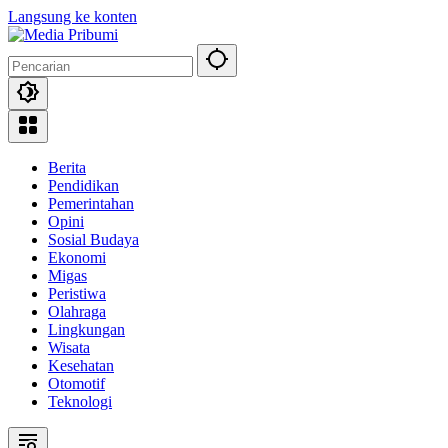
Langsung ke konten
Berita
Pendidikan
Pemerintahan
Opini
Sosial Budaya
Ekonomi
Migas
Peristiwa
Olahraga
Lingkungan
Wisata
Kesehatan
Otomotif
Teknologi