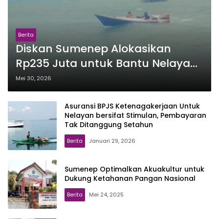
Berita
Diskan Sumenep Alokasikan
Rp235 Juta untuk Bantu Nelayan
Tingkatkan Usaha Perikanan
Mei 30, 2026
Tangkap
Asuransi BPJS Ketenagakerjaan Untuk
Nelayan bersifat Stimulan, Pembayaran
Tak Ditanggung Setahun
Berita
Januari 29, 2026
Sumenep Optimalkan Akuakultur untuk
Dukung Ketahanan Pangan Nasional
Berita
Mei 24, 2025