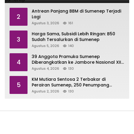
Antrean Panjang BBM di Sumenep Terjadi
2
Lagi
Agustus 3, 2026
161
Harga Sama, Subsidi Lebih Ringan: B50
3
Sudah Tersalurkan di Sumenep
Agustus 5, 2026
140
39 Anggota Pramuka Sumenep
4
Diberangkatkan ke Jambore Nasional XII
di Cibubur
Agustus 4, 2026
130
KM Mutiara Sentosa 2 Terbakar di
5
Perairan Sumenep, 250 Penumpang
Dievakuasi
Agustus 2, 2026
130