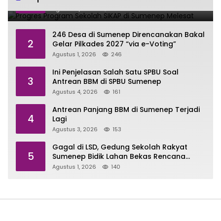
Agustus 1, 2026
267
246 Desa di Sumenep Direncanakan Bakal
2
Gelar Pilkades 2027 “via e-Voting”
Agustus 1, 2026
246
Ini Penjelasan Salah Satu SPBU Soal
3
Antrean BBM di SPBU Sumenep
Agustus 4, 2026
161
Antrean Panjang BBM di Sumenep Terjadi
4
Lagi
Agustus 3, 2026
153
Gagal di LSD, Gedung Sekolah Rakyat
5
Sumenep Bidik Lahan Bekas Rencana
Sport Center
Agustus 1, 2026
140