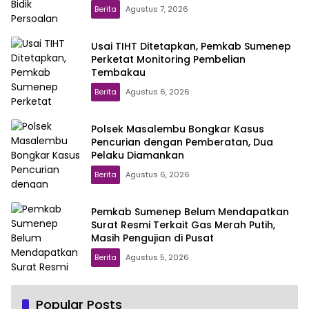
Berita
Agustus 7, 2026
Usai TIHT Ditetapkan, Pemkab Sumenep
Perketat Monitoring Pembelian
Tembakau
Berita
Agustus 6, 2026
Polsek Masalembu Bongkar Kasus
Pencurian dengan Pemberatan, Dua
Pelaku Diamankan
Berita
Agustus 6, 2026
Pemkab Sumenep Belum Mendapatkan
Surat Resmi Terkait Gas Merah Putih,
Masih Pengujian di Pusat
Berita
Agustus 5, 2026
Progres Program Sekolah SIKAP di
Popular Posts
1
Sumenep Melesat