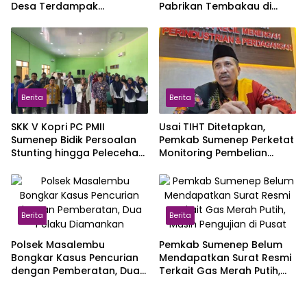
Desa Terdampak
Pabrikan Tembakau di
Kekeringan
Sumenep yang
Mengajukan Izin Pembelian
Berita
Berita
SKK V Kopri PC PMII
Usai TIHT Ditetapkan,
Sumenep Bidik Persoalan
Pemkab Sumenep Perketat
Stunting hingga Pelecehan
Monitoring Pembelian
Seksual
Tembakau
Berita
Berita
Polsek Masalembu
Pemkab Sumenep Belum
Bongkar Kasus Pencurian
Mendapatkan Surat Resmi
dengan Pemberatan, Dua
Terkait Gas Merah Putih,
Pelaku Diamankan
Masih Pengujian di Pusat