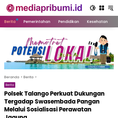
Langsung
ke
konten
Berita
Pemerintahan
Pendidikan
Kesehatan
S
Beranda
Berita
Berita
Polsek Talango Perkuat Dukungan
Tergadap Swasembada Pangan
Melalui Sosialisasi Perawatan
Jagung