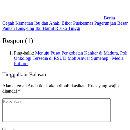
Berita
Cegah Kematian Ibu dan Anak, Bikor Puskesmas Pagerungan Besar
Pantau Langsung Ibu Hamil Risiko Tinggi
Respon (1)
Ping-balik:
Menuju Pusat Pengobatan Kanker di Madura, Poli
Onkologi Tersedia di RSUD Moh Anwar Sumenep - Media
Pribumi
Tinggalkan Balasan
Alamat email Anda tidak akan dipublikasikan.
Ruas yang wajib
ditandai
*