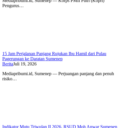
Mediapribumi.id, Sumenep — Korps PMII Putri (Kopri)
Pengurus…
15 Jam Perjalanan Panjang Rujukan Ibu Hamil dari Pulau
Pagerungan ke Daratan Sumenep
Berita
Juli 19, 2026
Mediapribumi.id, Sumenep — Perjuangan panjang dan penuh
risiko…
Indikator Mutu Triwulan II 2026, RSUD Moh Anwar Sumenep