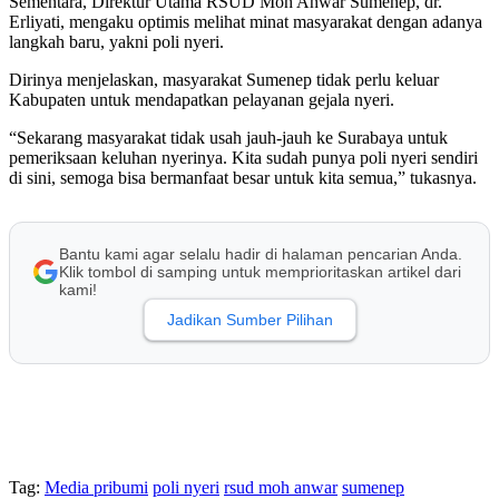
Sementara, Direktur Utama RSUD Moh Anwar Sumenep, dr.
Erliyati, mengaku optimis melihat minat masyarakat dengan adanya
langkah baru, yakni poli nyeri.
Dirinya menjelaskan, masyarakat Sumenep tidak perlu keluar
Kabupaten untuk mendapatkan pelayanan gejala nyeri.
“Sekarang masyarakat tidak usah jauh-jauh ke Surabaya untuk
pemeriksaan keluhan nyerinya. Kita sudah punya poli nyeri sendiri
di sini, semoga bisa bermanfaat besar untuk kita semua,” tukasnya.
Bantu kami agar selalu hadir di halaman pencarian Anda.
Klik tombol di samping untuk memprioritaskan artikel dari
kami!
Jadikan Sumber Pilihan
Tag:
Media pribumi
poli nyeri
rsud moh anwar
sumenep