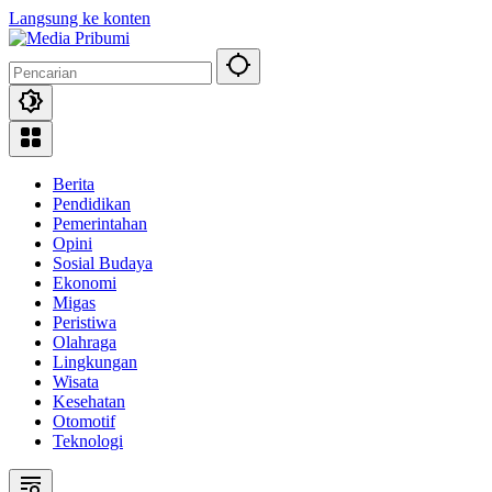
Langsung ke konten
Berita
Pendidikan
Pemerintahan
Opini
Sosial Budaya
Ekonomi
Migas
Peristiwa
Olahraga
Lingkungan
Wisata
Kesehatan
Otomotif
Teknologi