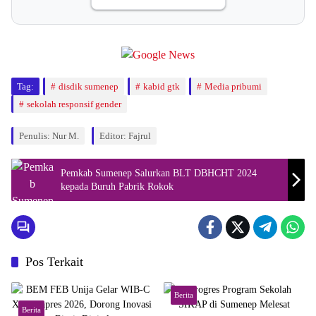
Tag:
disdik sumenep
kabid gtk
Media pribumi
sekolah responsif gender
Penulis: Nur M.
Editor: Fajrul
Pemkab Sumenep Salurkan BLT DBHCHT 2024
kepada Buruh Pabrik Rokok
Pos Terkait
Berita
Berita