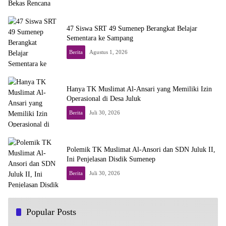
47 Siswa SRT 49 Sumenep Berangkat Belajar
Sementara ke Sampang
Berita
Agustus 1, 2026
Hanya TK Muslimat Al-Ansari yang Memiliki Izin
Operasional di Desa Juluk
Berita
Juli 30, 2026
Polemik TK Muslimat Al-Ansori dan SDN Juluk II,
Ini Penjelasan Disdik Sumenep
Berita
Juli 30, 2026
Progres Program Sekolah SIKAP di Sumenep Melesat
Popular Posts
1
Agustus 1, 2026
267