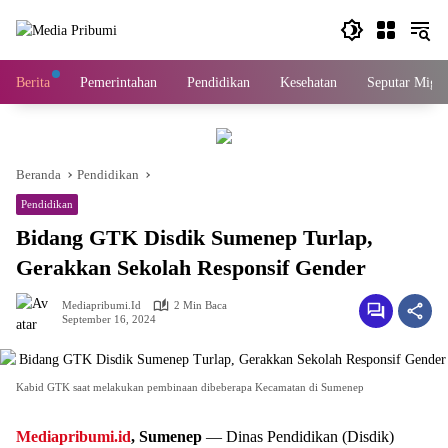
Langsung
ke
konten
Berita
Pemerintahan
Pendidikan
Kesehatan
Seputar Migas
Beranda
Pendidikan
Pendidikan
Bidang GTK Disdik Sumenep Turlap,
Gerakkan Sekolah Responsif Gender
Mediapribumi.id
2 Min Baca
September 16, 2024
Kabid GTK saat melakukan pembinaan dibeberapa Kecamatan di Sumenep
Mediapribumi.id
, Sumenep
— Dinas Pendidikan (Disdik)