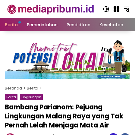
Langsung
ke
konten
Berita
Pemerintahan
Pendidikan
Kesehatan
S
Beranda
Berita
Berita
Lingkungan
Bambang Parianom: Pejuang
Lingkungan Malang Raya yang Tak
Pernah Lelah Menjaga Mata Air