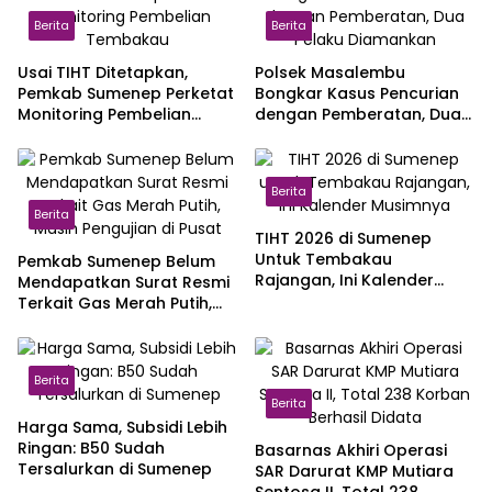
Berita
Berita
Usai TIHT Ditetapkan,
Polsek Masalembu
Pemkab Sumenep Perketat
Bongkar Kasus Pencurian
Monitoring Pembelian
dengan Pemberatan, Dua
Tembakau
Pelaku Diamankan
Berita
Berita
TIHT 2026 di Sumenep
Untuk Tembakau
Pemkab Sumenep Belum
Rajangan, Ini Kalender
Mendapatkan Surat Resmi
Musimnya
Terkait Gas Merah Putih,
Masih Pengujian di Pusat
Berita
Berita
Harga Sama, Subsidi Lebih
Ringan: B50 Sudah
Basarnas Akhiri Operasi
Tersalurkan di Sumenep
SAR Darurat KMP Mutiara
Sentosa II, Total 238