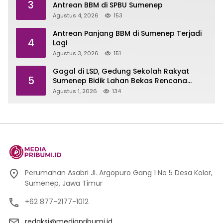
3
Antrean BBM di SPBU Sumenep
Agustus 4, 2026
153
Antrean Panjang BBM di Sumenep Terjadi
4
Lagi
Agustus 3, 2026
151
Gagal di LSD, Gedung Sekolah Rakyat
5
Sumenep Bidik Lahan Bekas Rencana
Sport Center
Agustus 1, 2026
134
Perumahan Asabri Jl. Argopuro Gang 1 No 5 Desa Kolor,
Sumenep, Jawa Timur
+62 877-2177-1012
redaksi@mediapribumi.id