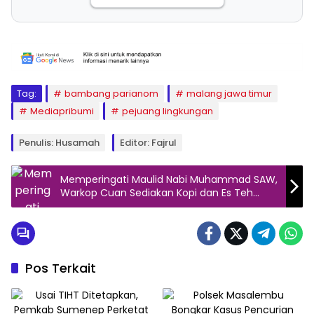
Tag:
bambang parianom
malang jawa timur
Mediapribumi
pejuang lingkungan
Penulis: Husamah
Editor: Fajrul
Memperingati Maulid Nabi Muhammad SAW,
Warkop Cuan Sediakan Kopi dan Es Teh
Gratis
Pos Terkait