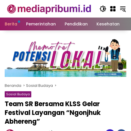
Langsung
ke
konten
Berita
Pemerintahan
Pendidikan
Kesehatan
S
Beranda
Sosial Budaya
Sosial Budaya
Team SR Bersama KLSS Gelar
Festival Layangan “Ngonjhuk
Abhereng”