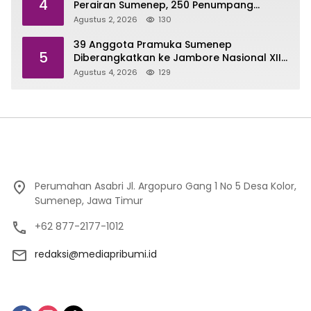
4
Perairan Sumenep, 250 Penumpang
Dievakuasi
Agustus 2, 2026
130
39 Anggota Pramuka Sumenep
5
Diberangkatkan ke Jambore Nasional XII
di Cibubur
Agustus 4, 2026
129
Perumahan Asabri Jl. Argopuro Gang 1 No 5 Desa Kolor,
Sumenep, Jawa Timur
+62 877-2177-1012
redaksi@mediapribumi.id