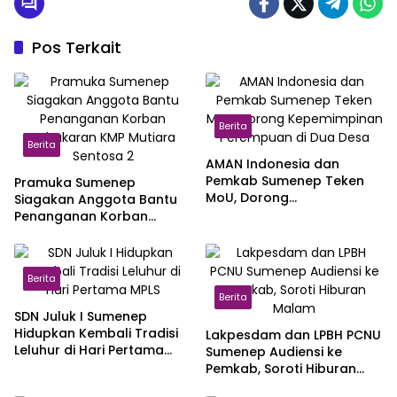
Pos Terkait
Berita
Berita
AMAN Indonesia dan
Pemkab Sumenep Teken
Pramuka Sumenep
MoU, Dorong
Siagakan Anggota Bantu
Kepemimpinan Perempuan
Penanganan Korban
di Dua Desa
Kebakaran KMP Mutiara
Sentosa 2
Berita
Berita
SDN Juluk I Sumenep
Hidupkan Kembali Tradisi
Lakpesdam dan LPBH PCNU
Leluhur di Hari Pertama
Sumenep Audiensi ke
MPLS
Pemkab, Soroti Hiburan
Malam