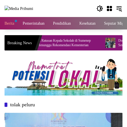
Langsung
ke
konten
Berita
Pemerintahan
Pendidikan
Kesehatan
Seputar Migas
Pengisian Ratusan Kepala Sekolah di Sumenep
Dosen UPI
Breaking News
Masih Menunggu Rekomendasi Kementerian
Sempurna, 
tolak peluru