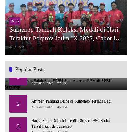
Berita
Sumenep Tambah Koleksi Medali di Hari
Terakhir Porprov Jatim IX 2025, Cabor ini
Sumbang Prestasi Membanggakan
Juli 5, 2025
Popular Posts
Ini Penjelasan Salah Satu SPBU Soal Antrean BBM di
1
SPBU Sumenep
Agustus 4, 2026
163
Antrean Panjang BBM di Sumenep Terjadi Lagi
2
Agustus 3, 2026
159
Harga Sama, Subsidi Lebih Ringan: B50 Sudah
3
Tersalurkan di Sumenep