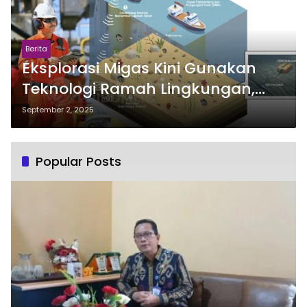
Berita
Eksplorasi Migas Kini Gunakan
Teknologi Ramah Lingkungan,
Untuk Offshore Pakai OBN
September 2, 2025
Popular Posts