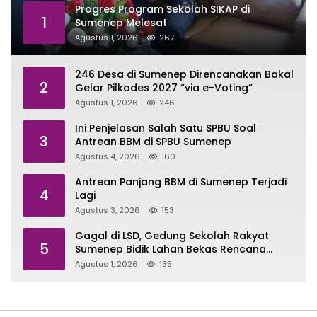
Progres Program Sekolah SIKAP di
1
Sumenep Melesat
Agustus 1, 2026
267
246 Desa di Sumenep Direncanakan Bakal
2
Gelar Pilkades 2027 “via e-Voting”
Agustus 1, 2026
246
Ini Penjelasan Salah Satu SPBU Soal
3
Antrean BBM di SPBU Sumenep
Agustus 4, 2026
160
Antrean Panjang BBM di Sumenep Terjadi
4
Lagi
Agustus 3, 2026
153
Gagal di LSD, Gedung Sekolah Rakyat
5
Sumenep Bidik Lahan Bekas Rencana
Sport Center
Agustus 1, 2026
135