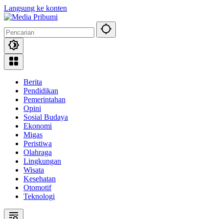
Langsung ke konten
Berita
Pendidikan
Pemerintahan
Opini
Sosial Budaya
Ekonomi
Migas
Peristiwa
Olahraga
Lingkungan
Wisata
Kesehatan
Otomotif
Teknologi