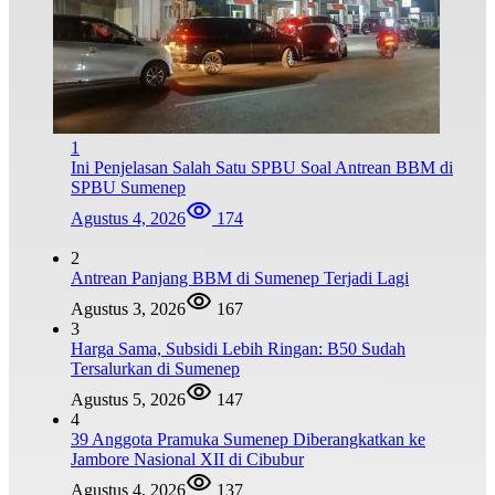
1
Ini Penjelasan Salah Satu SPBU Soal Antrean BBM di
SPBU Sumenep
Agustus 4, 2026
174
2
Antrean Panjang BBM di Sumenep Terjadi Lagi
Agustus 3, 2026
167
3
Harga Sama, Subsidi Lebih Ringan: B50 Sudah
Tersalurkan di Sumenep
Agustus 5, 2026
147
4
39 Anggota Pramuka Sumenep Diberangkatkan ke
Jambore Nasional XII di Cibubur
Agustus 4, 2026
137