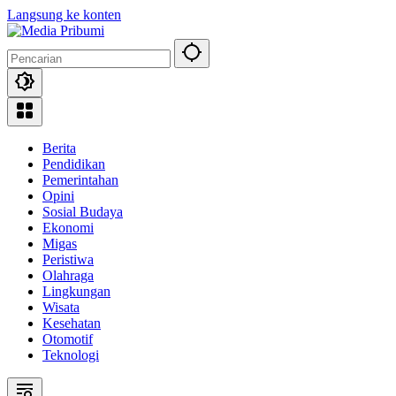
Langsung ke konten
Berita
Pendidikan
Pemerintahan
Opini
Sosial Budaya
Ekonomi
Migas
Peristiwa
Olahraga
Lingkungan
Wisata
Kesehatan
Otomotif
Teknologi