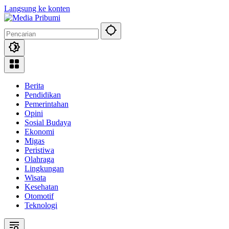
Langsung ke konten
Berita
Pendidikan
Pemerintahan
Opini
Sosial Budaya
Ekonomi
Migas
Peristiwa
Olahraga
Lingkungan
Wisata
Kesehatan
Otomotif
Teknologi