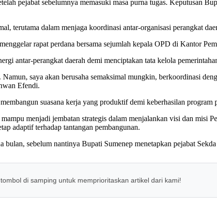
etelah pejabat sebelumnya memasuki masa purna tugas. Keputusan Bupa
imal, terutama dalam menjaga koordinasi antar-organisasi perangkat d
g menggelar rapat perdana bersama sejumlah kepala OPD di Kantor P
i antar-perangkat daerah demi menciptakan tata kelola pemerintahan y
a. Namun, saya akan berusaha semaksimal mungkin, berkoordinasi denga
hwan Efendi.
 membangun suasana kerja yang produktif demi keberhasilan program
 mampu menjadi jembatan strategis dalam menjalankan visi dan misi P
etap adaptif terhadap tantangan pembangunan.
dua bulan, sebelum nantinya Bupati Sumenep menetapkan pejabat Sekda d
 tombol di samping untuk memprioritaskan artikel dari kami!