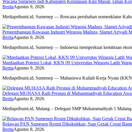
Wacana Sumenep Jadi Kabupaten Kepulauan Kini Masuk Tahap Konsu
Berita
Agustus 9, 2026
Mediapribumi.id, Sumenep — Rencana perubahan nomenklatur Ka
Pengembangan Kawasan Industri Wiraraja Madura, Slamet Ariyadi M
Berita
Agustus 9, 2026
Mediapribumi.id, Sumenep — Indonesia memperkuat kemitraan ek
Manfaatkan Potensi Lokal, KKN 09 Universitas Wiraraja Latih Warg
Berita
Agustus 9, 2026
Mediapribumi.id, Sumenep — Mahasiswa Kuliah Kerja Nyata (KK
Delegasi MUHASA Raih Prestasi di Muhammadiyah Education Awar
Berita
Agustus 8, 2026
Mediapribumi.id, Malang – Delegasi SMP Muhammadiyah 1 Malan
Relawan PAN Sumenep Resmi Dikukuhkan, Siap Gerak Cepat Bant
Berita
Agustus 8, 2026