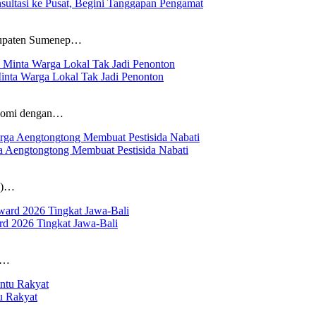
ltasi ke Pusat, Begini Tanggapan Pengamat
bupaten Sumenep…
inta Warga Lokal Tak Jadi Penonton
onomi dengan…
a Aengtongtong Membuat Pestisida Nabati
N)…
d 2026 Tingkat Jawa-Bali
g…
u Rakyat