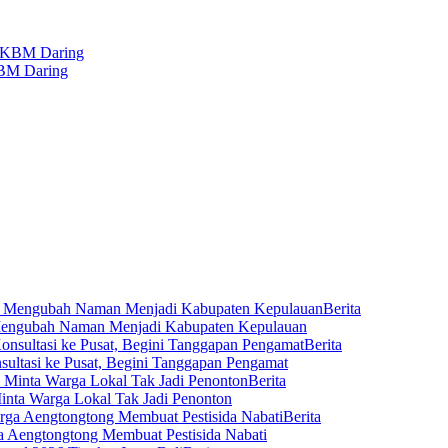
KBM Daring
Berita
engubah Naman Menjadi Kabupaten Kepulauan
Berita
ltasi ke Pusat, Begini Tanggapan Pengamat
Berita
inta Warga Lokal Tak Jadi Penonton
Berita
a Aengtongtong Membuat Pestisida Nabati