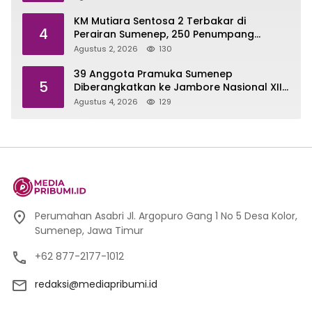
KM Mutiara Sentosa 2 Terbakar di
4
Perairan Sumenep, 250 Penumpang
Dievakuasi
Agustus 2, 2026
130
39 Anggota Pramuka Sumenep
5
Diberangkatkan ke Jambore Nasional XII
di Cibubur
Agustus 4, 2026
129
Perumahan Asabri Jl. Argopuro Gang 1 No 5 Desa Kolor,
Sumenep, Jawa Timur
+62 877-2177-1012
redaksi@mediapribumi.id