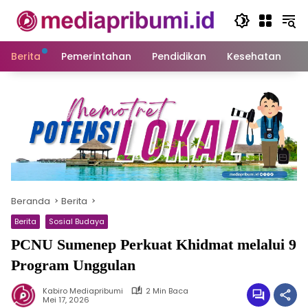
Langsung
ke
konten
Berita
Pemerintahan
Pendidikan
Kesehatan
S
Beranda
Berita
Berita
Sosial Budaya
PCNU Sumenep Perkuat Khidmat melalui 9
Program Unggulan
Kabiro Mediapribumi
2 Min Baca
Mei 17, 2026