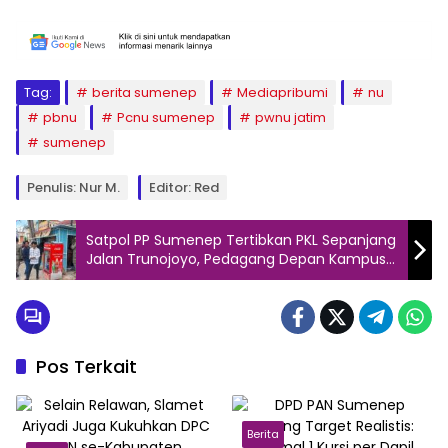
Tag:
berita sumenep
Mediapribumi
nu
pbnu
Pcnu sumenep
pwnu jatim
sumenep
Penulis: Nur M.
Editor: Red
Satpol PP Sumenep Tertibkan PKL Sepanjang
Jalan Trunojoyo, Pedagang Depan Kampus
UPI Sumenep Diberi Teguran Lisan
Pos Terkait
Berita