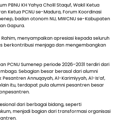
um PBNU KH Yahya Cholil Staquf, Wakil Ketua
aran Ketua PCNU se-Madura, Forum Koordinasi
menep, badan otonom NU, MWCNU se-Kabupaten
an Gapura.
 Rahim, menyampaikan apresiasi kepada seluruh
erus berkontribusi menjaga dan mengembangkan
an PCNU Sumenep periode 2026–2031 terdiri dari
embaga. Sebagian besar berasal dari alumni
 Pesantren Annuqayah, Al-Karimiyyah, Al-Is’af,
lain itu, terdapat pula alumni pesantren besar
nonpesantren.
ional dari berbagai bidang, seperti
kum, menjadi bagian dari transformasi organisasi
santren.