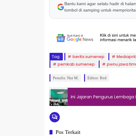
Bantu kami agar selalu hadir di hala
tombol di samping untuk memprioritas
Tag:
berita sumenep
Mediapri
pemkab sumenep
pwnu jawa tim
Penulis: Nur M.
Editor: Red
Ini Jajaran Pengurus Lembag
Pos Terkait