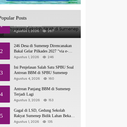
Popular Posts
Progres Program Sekolah SIKAP di
1
Sumenep Melesat
Agustus 1, 2026
267
246 Desa di Sumenep Direncanakan
2
Bakal Gelar Pilkades 2027 “via e-
Voting”
Agustus 1, 2026
246
Ini Penjelasan Salah Satu SPBU Soal
3
Antrean BBM di SPBU Sumenep
Agustus 4, 2026
160
Antrean Panjang BBM di Sumenep
4
Terjadi Lagi
Agustus 3, 2026
153
Gagal di LSD, Gedung Sekolah
5
Rakyat Sumenep Bidik Lahan Bekas
Rencana Sport Center
Agustus 1, 2026
135