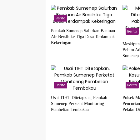
Berita
Pemkab Sumenep Salurkan Bantuan
Berita
Air Bersih ke Tiga Desa Terdampak
Kekeringan
Meskipun
Belum Ad
Sumenep 
Pembelia
Berita
Berita
Usai TIHT Ditetapkan, Pemkab
Polsek M
Sumenep Perketat Monitoring
Pencuria
Pembelian Tembakau
Pelaku D