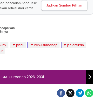
man pencarian Anda. Klik
Jadikan Sumber Pilihan
kan artikel dari kami!
bumi
pbnu
Pcnu sumenep
pelantikan
ur
a PCNU Sumenep 2026-2031