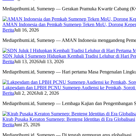
Mediapribumi.id, Sumenep — Gerakan Pramuka Kwartir Cabang (
AMAN Indonesia dan Pemkab Sumenep Teken MoU, Dorong Kepem
Berita
Juli 16, 2026
Mediapribumi.id, Sumenep — AMAN Indonesia menggandeng Peme
SDN Juluk I Sumenep Hidupkan Kembali Tradisi Leluhur di Hari P
Berita
Juli 13, 2026
Juli 13, 2026
Mediapribumi.id, Sumenep — Hari pertama Masa Pengenalan Ling
Lakpesdam dan LPBH PCNU Sumenep Audiensi ke Pemkab, Soroti
Berita
Juli 2, 2026
Juli 2, 2026
Mediapribumi.id, Sumenep — Lembaga Kajian dan Pengembangan
Kirab Pusaka Keraton Sumenep: Benteng Identitas di Era Globalisasi
Berita
Juni 25, 2026
Mediapribumi.id, Sumenep — Di tengah gempuran arus globalisasi