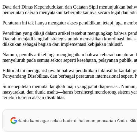
Data dari Dinas Kependudukan dan Catatan Sipil menunjukkan bahwa
pemerintah daerah menyatakan keberpihakannya secara legal dan admin
Peraturan ini tak hanya mengatur akses pendidikan, tetapi juga membe
Penelitian yang dikaji dalam artikel tersebut mengungkap bahwa pe
Daerah menjadi langkah strategis untuk memastikan koordinasi linta
dilakukan sebagai bagian dari implementasi kebijakan inklusif.
Namun, penulis artikel juga mengingatkan bahwa keberadaan aturan b
menyeluruh pada semua sektor seperti kesehatan, pelayanan publik, a
Editorial ini menggarisbawahi bahwa pendidikan inklusif bukanlah
Penyandang Disabilitas, dan berbagai peraturan internasional sepe
Sumenep telah memulai langkah maju yang patut diapresiasi. Namun, 
masyarakat, dan dunia usaha—harus bersinergi mendorong sistem yang
terlebih karena alasan disabilitas.
Bantu kami agar selalu hadir di halaman pencarian Anda. Klik