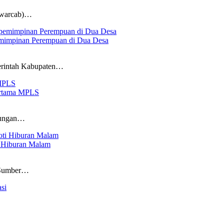
Kwarcab)…
impinan Perempuan di Dua Desa
rintah Kabupaten…
ertama MPLS
kungan…
 Hiburan Malam
 Sumber…
…