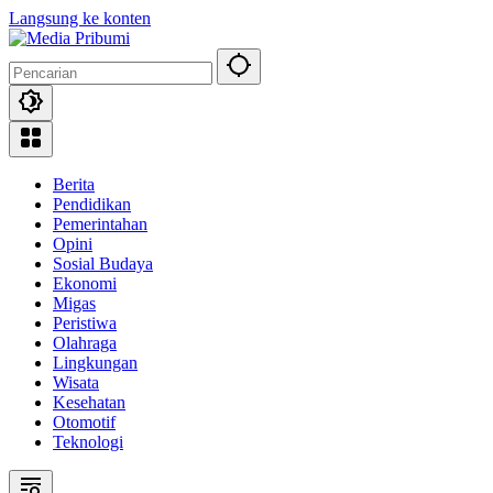
Langsung ke konten
Berita
Pendidikan
Pemerintahan
Opini
Sosial Budaya
Ekonomi
Migas
Peristiwa
Olahraga
Lingkungan
Wisata
Kesehatan
Otomotif
Teknologi