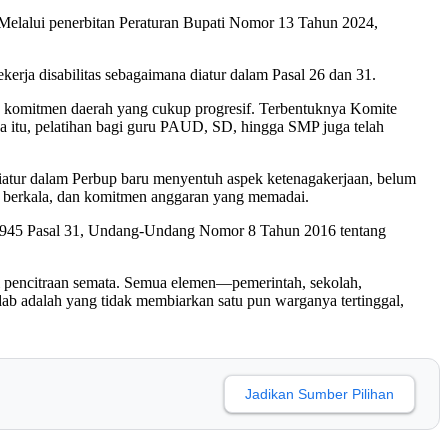
Melalui penerbitan Peraturan Bupati Nomor 13 Tahun 2024,
kerja disabilitas sebagaimana diatur dalam Pasal 26 dan 31.
an komitmen daerah yang cukup progresif. Terbentuknya Komite
a itu, pelatihan bagi guru PAUD, SD, hingga SMP juga telah
 diatur dalam Perbup baru menyentuh aspek ketenagakerjaan, belum
asi berkala, dan komitmen anggaran yang memadai.
D 1945 Pasal 31, Undang-Undang Nomor 8 Tahun 2016 tentang
gai pencitraan semata. Semua elemen—pemerintah, sekolah,
dab adalah yang tidak membiarkan satu pun warganya tertinggal,
Jadikan Sumber Pilihan