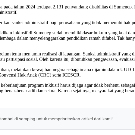
 pada tahun 2024 terdapat 2.131 penyandang disabilitas di Sumenep. 
istratif.
rikan sanksi administratif bagi perusahaan yang tidak memenuhi hak pe
ndidikan inklusif di Sumenep sudah memiliki dasar hukum yang kuat d
s lembaga dalam menyelenggarakan pendidikan ramah difabel. Tak hany
elum tentu menjamin realisasi di lapangan. Sanksi administratif yang
tau partisipasi sosial. Oleh karena itu, dibutuhkan pengawasan, evalu
 pilihan, melainkan kewajiban negara sebagaimana dijamin dalam UU
rti Konvensi Hak Anak (CRC) serta ICESCR.
keberlanjutan program inklusif harus dijaga agar tidak berhenti seba
 benar-benar adil dan setara. Karena sejatinya, masyarakat yang bera
 tombol di samping untuk memprioritaskan artikel dari kami!