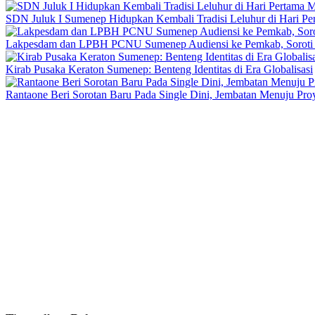
SDN Juluk I Sumenep Hidupkan Kembali Tradisi Leluhur di Hari P
Lakpesdam dan LPBH PCNU Sumenep Audiensi ke Pemkab, Soroti
Kirab Pusaka Keraton Sumenep: Benteng Identitas di Era Globalisasi
Rantaone Beri Sorotan Baru Pada Single Dini, Jembatan Menuju Pr