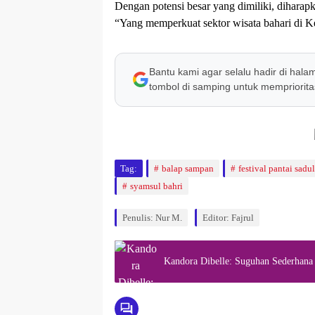
Dengan potensi besar yang dimiliki, diharap
“Yang memperkuat sektor wisata bahari di K
Bantu kami agar selalu hadir di hala
tombol di samping untuk memprioritas
Tag:
balap sampan
festival pantai sadu
syamsul bahri
Penulis: Nur M.
Editor: Fajrul
Kandora Dibelle: Suguhan Sederhana