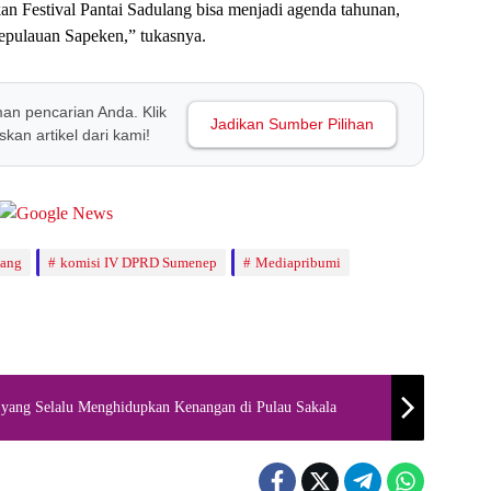
kan Festival Pantai Sadulang bisa menjadi agenda tahunan,
epulauan Sapeken,” tukasnya.
man pencarian Anda. Klik
Jadikan Sumber Pilihan
kan artikel dari kami!
lang
komisi IV DPRD Sumenep
Mediapribumi
 yang Selalu Menghidupkan Kenangan di Pulau Sakala