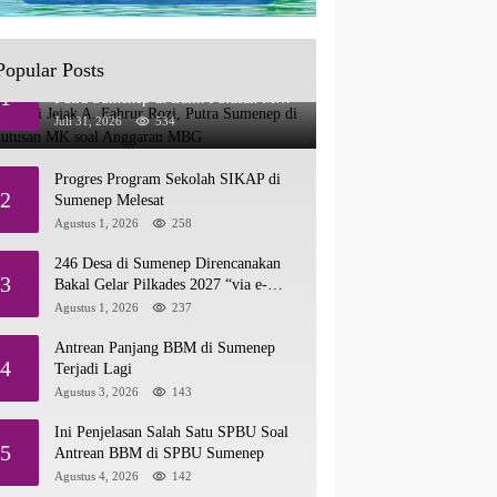
Popular Posts
Menelusuri Jejak A. Fahrur Rozi,
1
Putra Sumenep di Balik Putusan MK
soal Anggaran MBG
Juli 31, 2026
534
Progres Program Sekolah SIKAP di
2
Sumenep Melesat
Agustus 1, 2026
258
246 Desa di Sumenep Direncanakan
3
Bakal Gelar Pilkades 2027 “via e-
Voting”
Agustus 1, 2026
237
Antrean Panjang BBM di Sumenep
4
Terjadi Lagi
Agustus 3, 2026
143
Ini Penjelasan Salah Satu SPBU Soal
5
Antrean BBM di SPBU Sumenep
Agustus 4, 2026
142