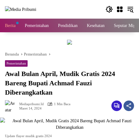
Langsung
ke
konten
Berita
Pemerintahan
Pendidikan
Kesehatan
Seputar Migas
Beranda
Pemerintahan
Pemerintahan
Awal Bulan April, Mudik Gratis 2024
Bareng Bupati Achmad Fauzi
Diberangkatkan
Mediapribumi.id
1 Min Baca
Maret 14, 2024
Update flayer mudik gratis 2024