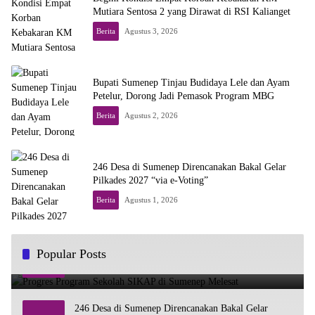
Mutiara Sentosa 2 yang Dirawat di RSI Kalianget
Berita
Agustus 3, 2026
Bupati Sumenep Tinjau Budidaya Lele dan Ayam
Petelur, Dorong Jadi Pemasok Program MBG
Berita
Agustus 2, 2026
246 Desa di Sumenep Direncanakan Bakal Gelar
Pilkades 2027 “via e-Voting”
Berita
Agustus 1, 2026
Progres Program Sekolah SIKAP di Sumenep Melesat
Popular Posts
1
Agustus 1, 2026
262
246 Desa di Sumenep Direncanakan Bakal Gelar