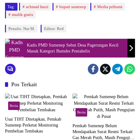
Tag:
achmad fauzi
bupati sumenep
Media pribumi
mudik gratis
Penulis: Nur M.
Editor: Red
Kadis PMD Sumenep Sebut Desa Pagerungan Kecil
Masuk Kategori Bumdes Pentahelix
Pos Terkait
Berita
Berita
Usai TIHT Ditetapkan, Pemkab
Sumenep Perketat Monitoring
Pemkab Sumenep Belum
Pembelian Tembakau
Mendapatkan Surat Resmi Terkait
Gas Merah Putih, Masih Pengujian