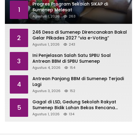
Progres Program Sekolah SIKAP di
1
Sumenep Melesat
Agustus 1, 2026
263
246 Desa di Sumenep Direncanakan Bakal
2
Gelar Pilkades 2027 “via e-Voting”
Agustus 1, 2026
243
Ini Penjelasan Salah Satu SPBU Soal
3
Antrean BBM di SPBU Sumenep
Agustus 4, 2026
154
Antrean Panjang BBM di Sumenep Terjadi
4
Lagi
Agustus 3, 2026
152
Gagal di LSD, Gedung Sekolah Rakyat
5
Sumenep Bidik Lahan Bekas Rencana
Sport Center
Agustus 1, 2026
134